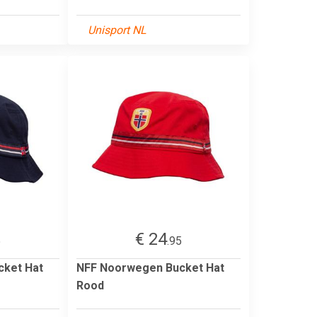
Unisport NL
€ 24
5
.95
cket Hat
NFF Noorwegen Bucket Hat
Rood