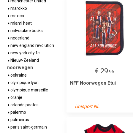
manchester united
marokko
mexico
miami heat
milwaukee bucks
nederland
new england revolution
new york city fc
Nieuw-Zeeland
noorwegen
€ 29
.95
oekraine
NFF Noorwegen Etui
olympique lyon
olympique marseille
oranje
orlando pirates
Unisport NL
palermo
palmeiras
paris saint-germain