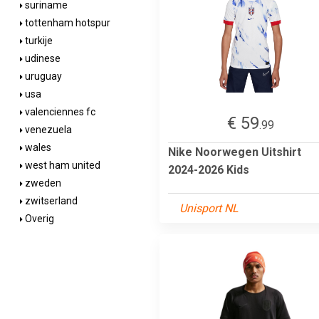
suriname
tottenham hotspur
turkije
udinese
uruguay
usa
valenciennes fc
€ 59
.99
venezuela
wales
Nike Noorwegen Uitshirt
west ham united
2024-2026 Kids
zweden
zwitserland
Unisport NL
Overig