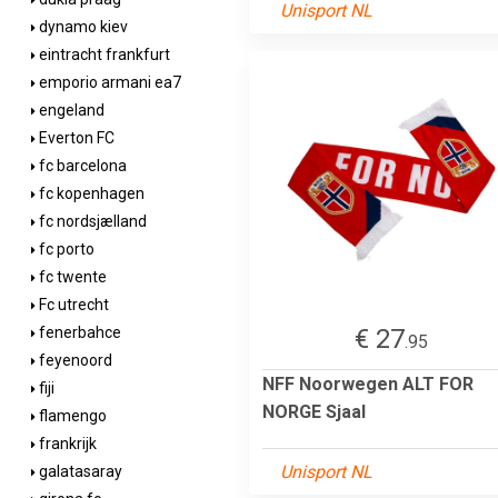
Unisport NL
dynamo kiev
eintracht frankfurt
emporio armani ea7
engeland
Everton FC
fc barcelona
fc kopenhagen
fc nordsjælland
fc porto
fc twente
Fc utrecht
€ 27
fenerbahce
.95
feyenoord
NFF Noorwegen ALT FOR
fiji
NORGE Sjaal
flamengo
frankrijk
Unisport NL
galatasaray