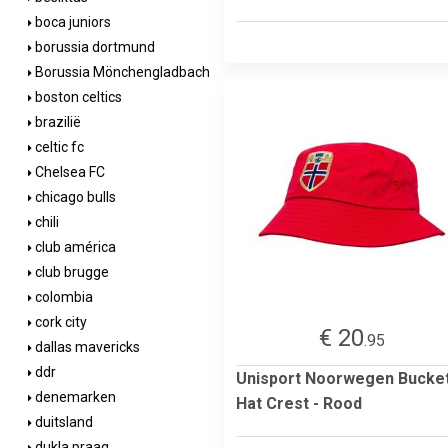
boca juniors
borussia dortmund
Borussia Mönchengladbach
boston celtics
brazilië
celtic fc
Chelsea FC
chicago bulls
chili
club américa
club brugge
colombia
cork city
€ 20
.95
dallas mavericks
ddr
Unisport Noorwegen Bucke
denemarken
Hat Crest - Rood
duitsland
dukla praag