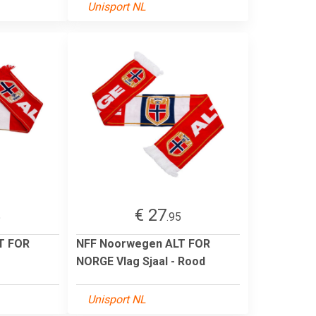
Unisport NL
€ 27
5
.95
T FOR
NFF Noorwegen ALT FOR
NORGE Vlag Sjaal - Rood
Unisport NL