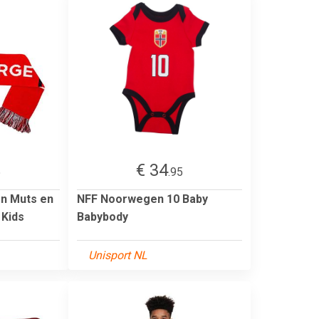
€ 34
5
.95
n Muts en
NFF Noorwegen 10 Baby
 Kids
Babybody
Unisport NL