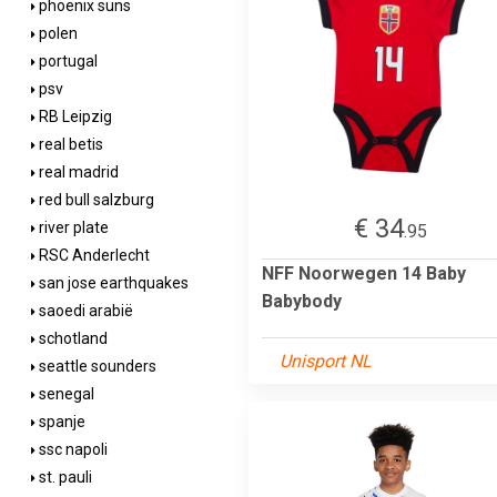
phoenix suns
polen
portugal
psv
RB Leipzig
real betis
real madrid
red bull salzburg
€ 34
river plate
.95
RSC Anderlecht
NFF Noorwegen 14 Baby
san jose earthquakes
Babybody
saoedi arabië
schotland
Unisport NL
seattle sounders
senegal
spanje
ssc napoli
st. pauli