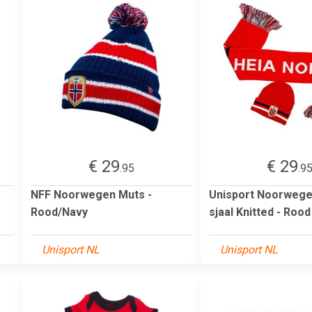
€ 29
€ 29
.95
.9
NFF Noorwegen Muts -
Unisport Noorwege
Rood/Navy
sjaal Knitted - Rood
Unisport NL
Unisport NL