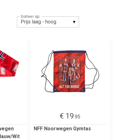
Sorteer op:
€ 19
9
.95
wegen
NFF Noorwegen Gymtas
Blauw/Wit