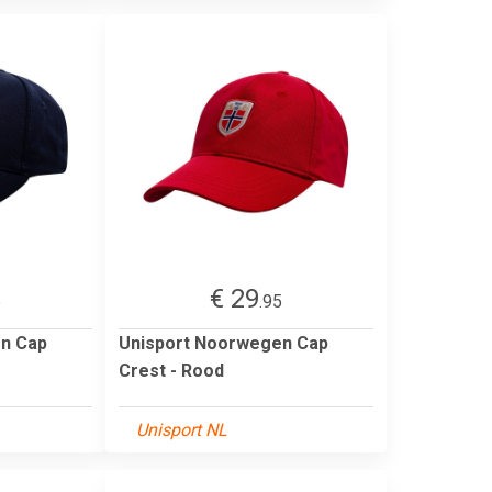
€ 29
5
.95
n Cap
Unisport Noorwegen Cap
Crest - Rood
Unisport NL