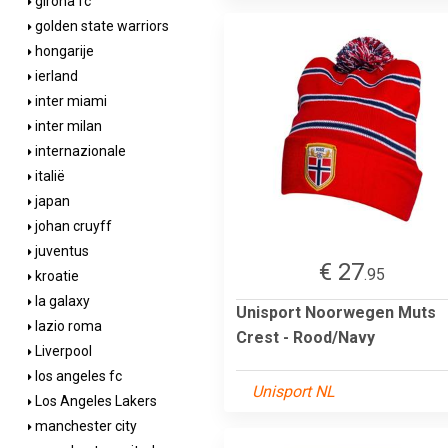
girona fc
golden state warriors
hongarije
ierland
inter miami
inter milan
internazionale
italië
japan
johan cruyff
juventus
€ 27
.95
kroatie
la galaxy
Unisport Noorwegen Muts
lazio roma
Crest - Rood/Navy
Liverpool
los angeles fc
Unisport NL
Los Angeles Lakers
manchester city