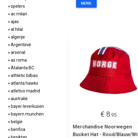
MERK:
spelers
ac milan
ajax
al hilal
algerije
Argentinië
arsenal
as roma
Atalanta BC
athletic bilbao
atlanta hawks
atletico madrid
australië
bayer leverkusen
€ 8
bayern munchen
.95
belgië
Merchandise Noorwegen
benfica
Bucket Hat - Rood/Blauw/Wi
besiktas