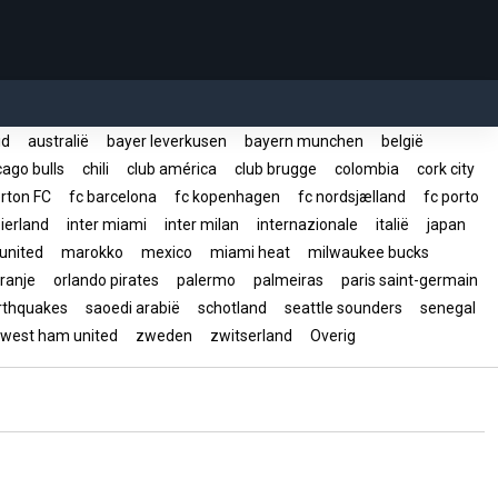
rid
australië
bayer leverkusen
bayern munchen
belgië
ago bulls
chili
club américa
club brugge
colombia
cork city
rton FC
fc barcelona
fc kopenhagen
fc nordsjælland
fc porto
ierland
inter miami
inter milan
internazionale
italië
japan
united
marokko
mexico
miami heat
milwaukee bucks
ranje
orlando pirates
palermo
palmeiras
paris saint-germain
arthquakes
saoedi arabië
schotland
seattle sounders
senegal
west ham united
zweden
zwitserland
Overig