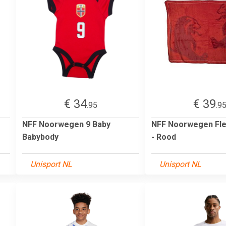
€ 34
€ 39
.95
.9
NFF Noorwegen 9 Baby
NFF Noorwegen Fl
Babybody
- Rood
Unisport NL
Unisport NL