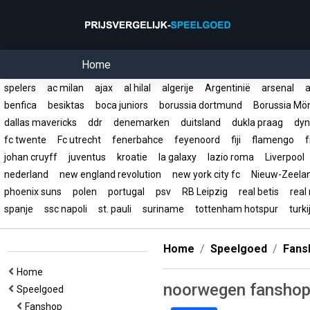
Home
spelers
ac milan
ajax
al hilal
algerije
Argentinië
arsenal
a
benfica
besiktas
boca juniors
borussia dortmund
Borussia Mö
dallas mavericks
ddr
denemarken
duitsland
dukla praag
dyn
fc twente
Fc utrecht
fenerbahce
feyenoord
fiji
flamengo
f
johan cruyff
juventus
kroatie
la galaxy
lazio roma
Liverpool
nederland
new england revolution
new york city fc
Nieuw-Zeel
phoenix suns
polen
portugal
psv
RB Leipzig
real betis
real
spanje
ssc napoli
st. pauli
suriname
tottenham hotspur
turk
Home
Speelgoed
Fans
Home
noorwegen fanshop
Speelgoed
Fanshop