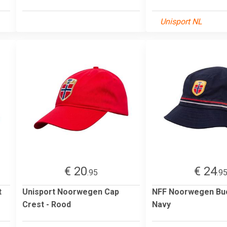
Unisport NL
€ 20
€ 24
.95
.9
t
Unisport Noorwegen Cap
NFF Noorwegen Bu
Crest - Rood
Navy