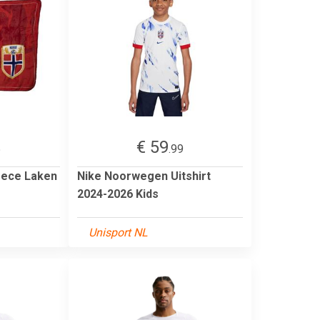
€ 59
5
.99
eece Laken
Nike Noorwegen Uitshirt
2024-2026 Kids
Unisport NL