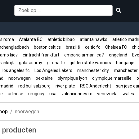
s roma
Atalanta BC
athletic bilbao
atlanta hawks
atletico mad
nchengladbach
boston celtics
brazilië
celtic fc
Chelsea FC
chic
amo kiev
eintracht frankfurt
emporio armani ea7
engeland
Eve
rankrijk
galatasaray
girona fc
golden state warriors
hongarije
los angeles fc
Los Angeles Lakers
manchester city
manchester 
and
noorwegen
oekraine
olympique lyon
olympique marseille
o
 madrid
red bull salzburg
river plate
RSC Anderlecht
san jose e
ije
udinese
uruguay
usa
valenciennes fc
venezuela
wales
hop
noorwegen
 producten