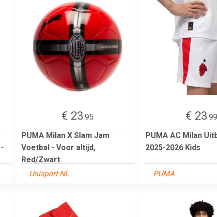
€ 23
€ 23
.95
.9
PUMA Milan X Slam Jam
PUMA AC Milan Uit
-
Voetbal - Voor altijd,
2025-2026 Kids
Red/Zwart
Unisport NL
PUMA