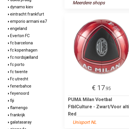
Meerdere shops
dynamo kiev
eintracht frankfurt
emporio armani ea7
engeland
Everton FC
fc barcelona
fc kopenhagen
fc nordsjælland
fc porto
fc twente
Fc utrecht
€ 17
fenerbahce
.95
feyenoord
PUMA Milan Voetbal
fiji
FtblCulture - Zwart/Voor alti
flamengo
Red
frankrijk
Unisport NL
galatasaray