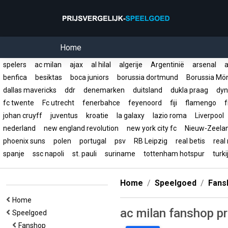
Home
spelers
ac milan
ajax
al hilal
algerije
Argentinië
arsenal
a
benfica
besiktas
boca juniors
borussia dortmund
Borussia Mö
dallas mavericks
ddr
denemarken
duitsland
dukla praag
dyn
fc twente
Fc utrecht
fenerbahce
feyenoord
fiji
flamengo
f
johan cruyff
juventus
kroatie
la galaxy
lazio roma
Liverpool
nederland
new england revolution
new york city fc
Nieuw-Zeel
phoenix suns
polen
portugal
psv
RB Leipzig
real betis
real
spanje
ssc napoli
st. pauli
suriname
tottenham hotspur
turk
Home
Speelgoed
Fans
Home
ac milan fanshop p
Speelgoed
Fanshop