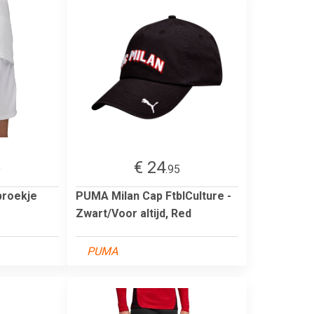
€ 24
9
.95
broekje
PUMA Milan Cap FtblCulture -
Zwart/Voor altijd, Red
PUMA