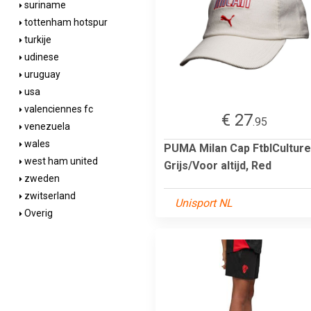
suriname
tottenham hotspur
turkije
udinese
uruguay
usa
valenciennes fc
€ 27
.95
venezuela
wales
PUMA Milan Cap FtblCulture
west ham united
Grijs/Voor altijd, Red
zweden
zwitserland
Unisport NL
Overig