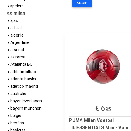
MERK:
spelers
ac milan
ajax
al hilal
algerije
Argentinië
arsenal
as roma
Atalanta BC
athletic bilbao
atlanta hawks
atletico madrid
australië
bayer leverkusen
€ 6
bayern munchen
.95
belgië
PUMA Milan Voetbal
benfica
ftblESSENTIALS Mini - Voor
besiktas