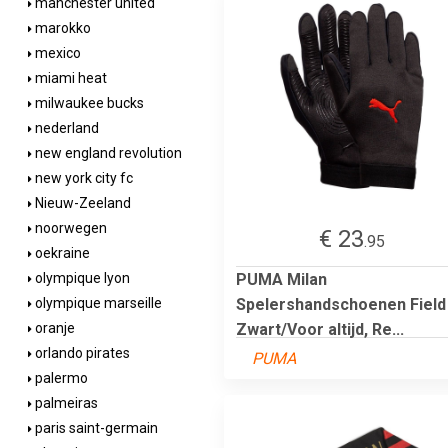
manchester united
marokko
mexico
miami heat
milwaukee bucks
nederland
new england revolution
new york city fc
Nieuw-Zeeland
noorwegen
€ 23
.95
oekraine
PUMA Milan
olympique lyon
Spelershandschoenen Field 
olympique marseille
Zwart/Voor altijd, Re...
oranje
orlando pirates
PUMA
palermo
palmeiras
paris saint-germain