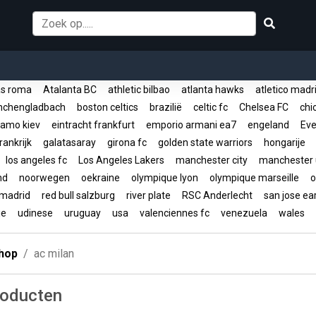
s roma
Atalanta BC
athletic bilbao
atlanta hawks
atletico mad
nchengladbach
boston celtics
brazilië
celtic fc
Chelsea FC
chic
amo kiev
eintracht frankfurt
emporio armani ea7
engeland
Eve
rankrijk
galatasaray
girona fc
golden state warriors
hongarije
los angeles fc
Los Angeles Lakers
manchester city
manchester 
and
noorwegen
oekraine
olympique lyon
olympique marseille
o
 madrid
red bull salzburg
river plate
RSC Anderlecht
san jose e
ije
udinese
uruguay
usa
valenciennes fc
venezuela
wales
hop
ac milan
roducten