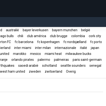
rid
australië
bayer leverkusen
bayern munchen
belgië
ago bulls
chili
club américa
club brugge
colombia
cork city
rton FC
fc barcelona
fc kopenhagen
fc nordsjælland
fc porto
ierland
inter miami
inter milan
internazionale
italië
japan
united
marokko
mexico
miami heat
milwaukee bucks
ranje
orlando pirates
palermo
palmeiras
paris saint-germain
arthquakes
saoedi arabië
schotland
seattle sounders
senegal
west ham united
zweden
zwitserland
Overig