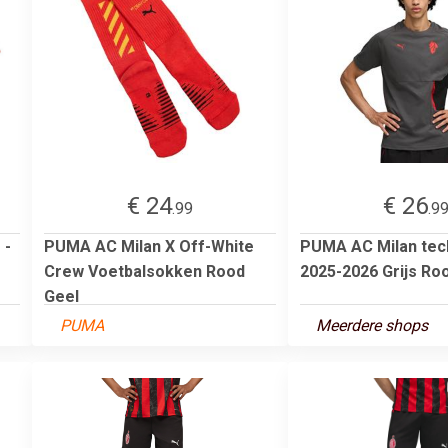
€ 24
€ 26
.99
.9
 -
PUMA AC Milan X Off-White
PUMA AC Milan tech
Crew Voetbalsokken Rood
2025-2026 Grijs Ro
Geel
PUMA
Meerdere shops