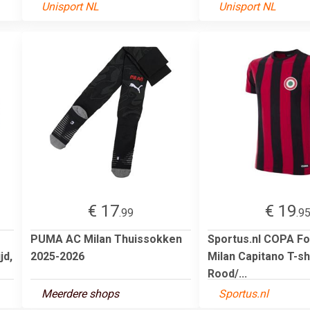
Unisport NL
Unisport NL
€ 17
€ 19
.99
.9
PUMA AC Milan Thuissokken
Sportus.nl COPA Fo
jd,
2025-2026
Milan Capitano T-shi
Rood/...
Meerdere shops
Sportus.nl