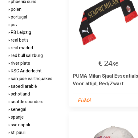
phoenix suns
polen
portugal
psv
RB Leipzig
real betis
real madrid
red bull salzburg
€ 24
river plate
.95
RSC Anderlecht
PUMA Milan Sjaal Essentials
san jose earthquakes
Voor altijd, Red/Zwart
saoedi arabië
schotland
PUMA
seattle sounders
senegal
spanje
ssc napoli
st. pauli