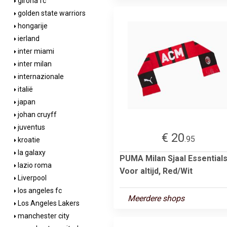
girona fc
golden state warriors
hongarije
ierland
inter miami
inter milan
internazionale
italië
japan
johan cruyff
juventus
€ 20
.95
kroatie
la galaxy
PUMA Milan Sjaal Essentials
lazio roma
Voor altijd, Red/Wit
Liverpool
los angeles fc
Meerdere shops
Los Angeles Lakers
manchester city