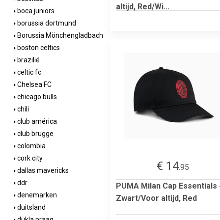
altijd, Red/Wi...
boca juniors
borussia dortmund
Borussia Mönchengladbach
boston celtics
brazilië
celtic fc
Chelsea FC
chicago bulls
chili
club américa
club brugge
colombia
cork city
€ 14
.95
dallas mavericks
ddr
PUMA Milan Cap Essentials 
denemarken
Zwart/Voor altijd, Red
duitsland
dukla praag