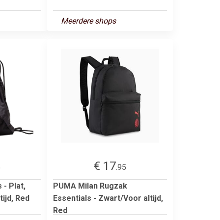
Meerdere shops
€ 17
5
.95
- Plat,
PUMA Milan Rugzak
tijd, Red
Essentials - Zwart/Voor altijd,
Red