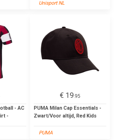
Unisport NL
€ 19
5
.95
otball - AC
PUMA Milan Cap Essentials -
rt -
Zwart/Voor altijd, Red Kids
PUMA