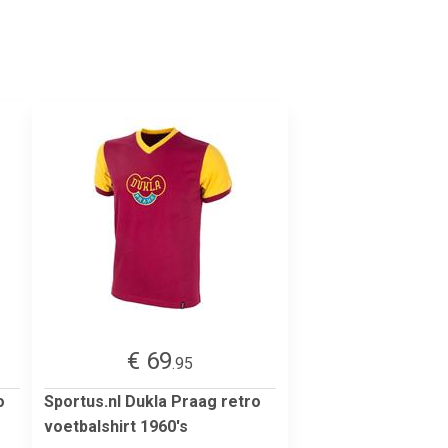
€ 69
.95
o
Sportus.nl Dukla Praag retro
voetbalshirt 1960's