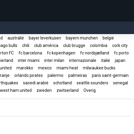
rid
australië
bayer leverkusen
bayern munchen
belgië
ago bulls
chili
club américa
club brugge
colombia
cork city
rton FC
fc barcelona
fc kopenhagen
fc nordsjælland
fc porto
ierland
inter miami
inter milan
internazionale
italië
japan
united
marokko
mexico
miami heat
milwaukee bucks
ranje
orlando pirates
palermo
palmeiras
paris saint-germain
arthquakes
saoedi arabië
schotland
seattle sounders
senegal
west ham united
zweden
zwitserland
Overig