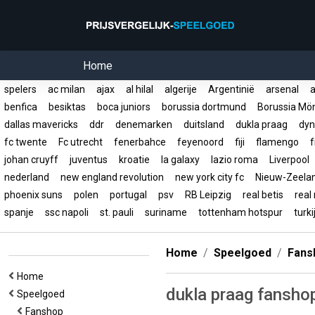
Home
spelers
ac milan
ajax
al hilal
algerije
Argentinië
arsenal
a
benfica
besiktas
boca juniors
borussia dortmund
Borussia Mö
dallas mavericks
ddr
denemarken
duitsland
dukla praag
dyn
fc twente
Fc utrecht
fenerbahce
feyenoord
fiji
flamengo
f
johan cruyff
juventus
kroatie
la galaxy
lazio roma
Liverpool
nederland
new england revolution
new york city fc
Nieuw-Zeel
phoenix suns
polen
portugal
psv
RB Leipzig
real betis
real
spanje
ssc napoli
st. pauli
suriname
tottenham hotspur
turk
Home
Speelgoed
Fans
Home
dukla praag fansho
Speelgoed
Fanshop