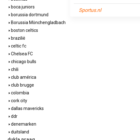
boca juniors
Sportus.nl
borussia dortmund
Borussia Mönchengladbach
boston celtics
brazilië
celtic fc
Chelsea FC
chicago bulls
chili
club américa
club brugge
colombia
cork city
dallas mavericks
ddr
denemarken
duitsland
dukla praag