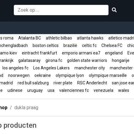
s roma
Atalanta BC
athletic bilbao
atlanta hawks
atletico mad
nchengladbach
boston celtics
brazilië
celtic fc
Chelsea FC
chic
amo kiev
eintracht frankfurt
emporio armani ea7
engeland
Eve
rankrijk
galatasaray
girona fc
golden state warriors
hongarije
los angeles fc
Los Angeles Lakers
manchester city
manchester 
and
noorwegen
oekraine
olympique lyon
olympique marseille
o
 madrid
red bull salzburg
river plate
RSC Anderlecht
san jose e
ije
udinese
uruguay
usa
valenciennes fc
venezuela
wales
hop
dukla praag
p producten