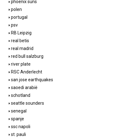
phoenix suns
polen
portugal
psv
RB Leipzig
real betis
real madrid
red bull salzburg
river plate
RSC Anderlecht
san jose earthquakes
saoedi arabië
schotland
seattle sounders
senegal
spanje
ssc napoli
st. pauli