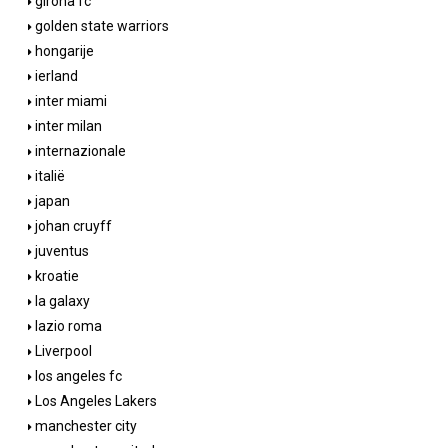
girona fc
golden state warriors
hongarije
ierland
inter miami
inter milan
internazionale
italië
japan
johan cruyff
juventus
kroatie
la galaxy
lazio roma
Liverpool
los angeles fc
Los Angeles Lakers
manchester city