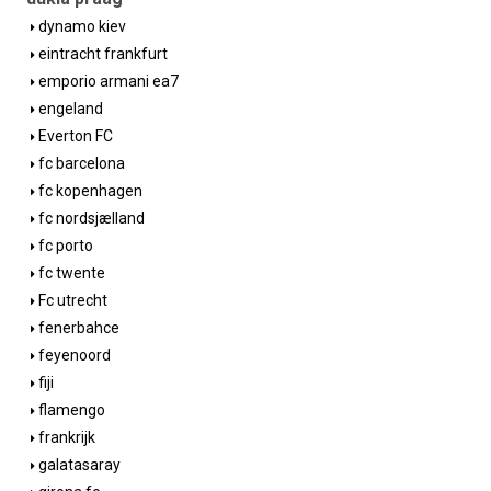
dynamo kiev
eintracht frankfurt
emporio armani ea7
engeland
Everton FC
fc barcelona
fc kopenhagen
fc nordsjælland
fc porto
fc twente
Fc utrecht
fenerbahce
feyenoord
fiji
flamengo
frankrijk
galatasaray