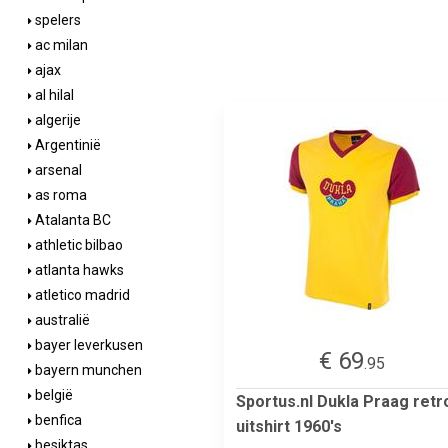
spelers
ac milan
ajax
al hilal
algerije
Argentinië
arsenal
as roma
Atalanta BC
athletic bilbao
atlanta hawks
atletico madrid
australië
bayer leverkusen
€ 69
.95
bayern munchen
belgië
Sportus.nl Dukla Praag retr
benfica
uitshirt 1960's
besiktas