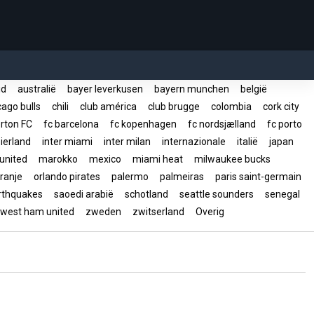
rid
australië
bayer leverkusen
bayern munchen
belgië
ago bulls
chili
club américa
club brugge
colombia
cork city
rton FC
fc barcelona
fc kopenhagen
fc nordsjælland
fc porto
ierland
inter miami
inter milan
internazionale
italië
japan
united
marokko
mexico
miami heat
milwaukee bucks
ranje
orlando pirates
palermo
palmeiras
paris saint-germain
arthquakes
saoedi arabië
schotland
seattle sounders
senegal
west ham united
zweden
zwitserland
Overig