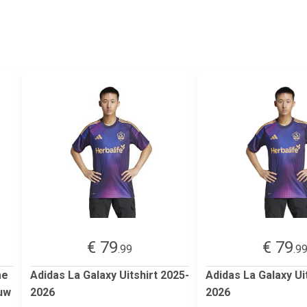
€ 79
€ 79
.99
.9
me
Adidas La Galaxy Uitshirt 2025-
Adidas La Galaxy Ui
auw
2026
2026