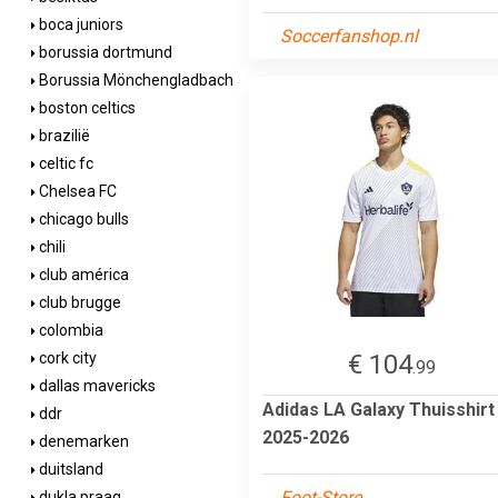
boca juniors
Soccerfanshop.nl
borussia dortmund
Borussia Mönchengladbach
boston celtics
brazilië
celtic fc
Chelsea FC
chicago bulls
chili
club américa
club brugge
colombia
€ 104
cork city
.99
dallas mavericks
Adidas LA Galaxy Thuisshirt
ddr
2025-2026
denemarken
duitsland
Foot-Store
dukla praag