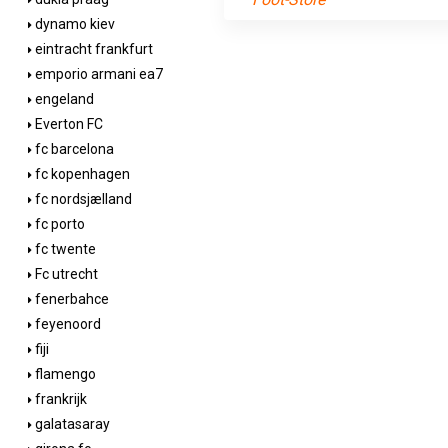
dynamo kiev
eintracht frankfurt
emporio armani ea7
engeland
Everton FC
fc barcelona
fc kopenhagen
fc nordsjælland
fc porto
fc twente
Fc utrecht
fenerbahce
feyenoord
fiji
flamengo
frankrijk
galatasaray