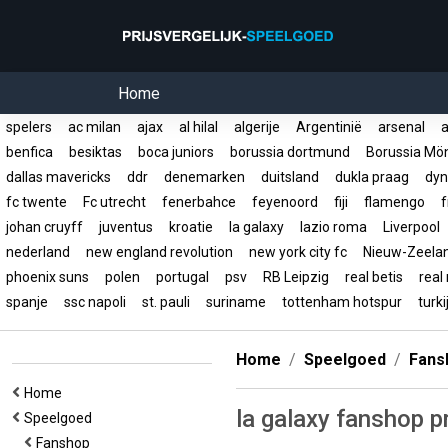
Home
spelers
ac milan
ajax
al hilal
algerije
Argentinië
arsenal
a
benfica
besiktas
boca juniors
borussia dortmund
Borussia Mö
dallas mavericks
ddr
denemarken
duitsland
dukla praag
dyn
fc twente
Fc utrecht
fenerbahce
feyenoord
fiji
flamengo
f
johan cruyff
juventus
kroatie
la galaxy
lazio roma
Liverpool
nederland
new england revolution
new york city fc
Nieuw-Zeel
phoenix suns
polen
portugal
psv
RB Leipzig
real betis
real
spanje
ssc napoli
st. pauli
suriname
tottenham hotspur
turk
Home
Speelgoed
Fans
Home
la galaxy fanshop 
Speelgoed
Fanshop