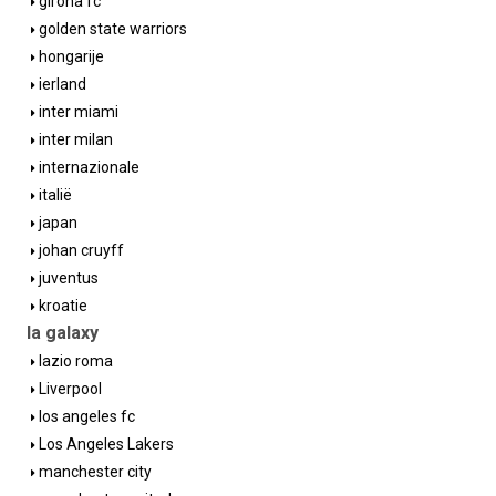
girona fc
golden state warriors
hongarije
ierland
inter miami
inter milan
internazionale
italië
japan
johan cruyff
juventus
kroatie
la galaxy
lazio roma
Liverpool
los angeles fc
Los Angeles Lakers
manchester city