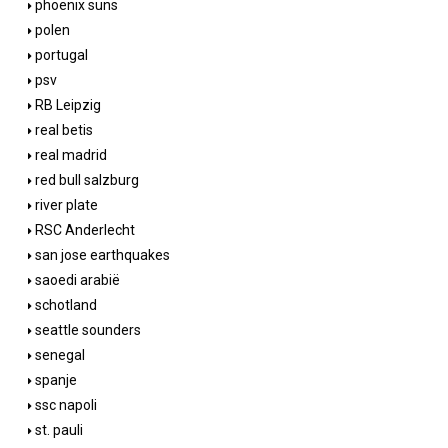
phoenix suns
polen
portugal
psv
RB Leipzig
real betis
real madrid
red bull salzburg
river plate
RSC Anderlecht
san jose earthquakes
saoedi arabië
schotland
seattle sounders
senegal
spanje
ssc napoli
st. pauli