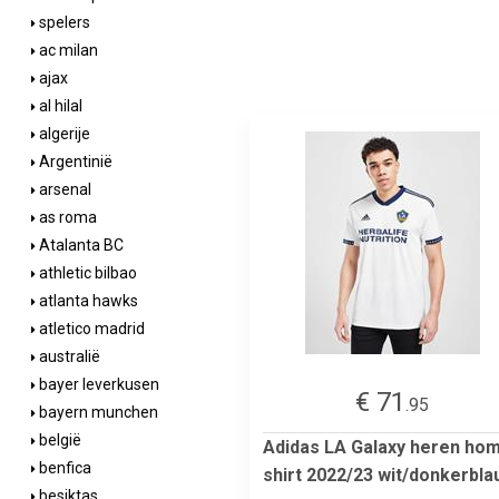
spelers
ac milan
ajax
al hilal
algerije
Argentinië
arsenal
as roma
Atalanta BC
athletic bilbao
atlanta hawks
atletico madrid
australië
bayer leverkusen
€ 71
.95
bayern munchen
belgië
Adidas LA Galaxy heren ho
benfica
shirt 2022/23 wit/donkerbl
besiktas