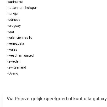
suriname
tottenham hotspur
turkije
udinese
uruguay
usa
valenciennes fc
venezuela
wales
west ham united
zweden
zwitserland
Overig
Via Prijsvergelijk-speelgoed.nl kunt u la gal