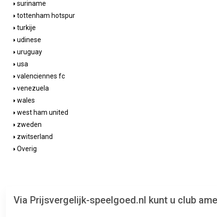
suriname
tottenham hotspur
turkije
udinese
uruguay
usa
valenciennes fc
venezuela
wales
west ham united
zweden
zwitserland
Overig
Via Prijsvergelijk-speelgoed.nl kunt u club a