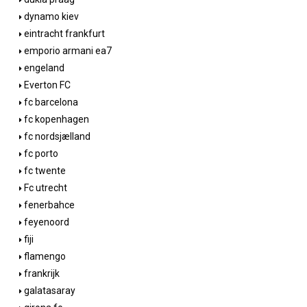
dynamo kiev
eintracht frankfurt
emporio armani ea7
engeland
Everton FC
fc barcelona
fc kopenhagen
fc nordsjælland
fc porto
fc twente
Fc utrecht
fenerbahce
feyenoord
fiji
flamengo
frankrijk
galatasaray