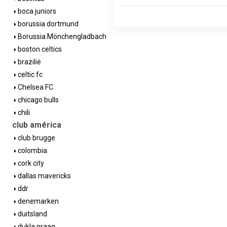
boca juniors
borussia dortmund
Borussia Mönchengladbach
boston celtics
brazilië
celtic fc
Chelsea FC
chicago bulls
chili
club américa
club brugge
colombia
cork city
dallas mavericks
ddr
denemarken
duitsland
dukla praag