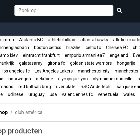
s roma
Atalanta BC
athletic bilbao
atlanta hawks
atletico mad
nchengladbach
boston celtics
brazilië
celtic fc
Chelsea FC
chic
amo kiev
eintracht frankfurt
emporio armani ea7
engeland
Eve
rankrijk
galatasaray
girona fc
golden state warriors
hongarije
los angeles fc
Los Angeles Lakers
manchester city
manchester 
and
noorwegen
oekraine
olympique lyon
olympique marseille
o
 madrid
red bull salzburg
river plate
RSC Anderlecht
san jose e
ije
udinese
uruguay
usa
valenciennes fc
venezuela
wales
hop
club américa
op producten