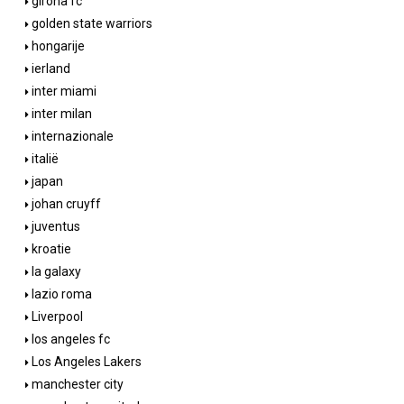
girona fc
golden state warriors
hongarije
ierland
inter miami
inter milan
internazionale
italië
japan
johan cruyff
juventus
kroatie
la galaxy
lazio roma
Liverpool
los angeles fc
Los Angeles Lakers
manchester city