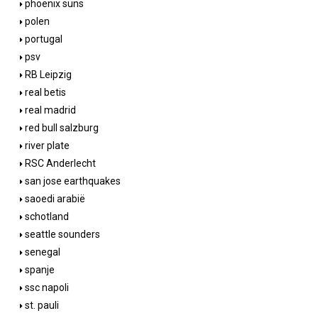
phoenix suns
polen
portugal
psv
RB Leipzig
real betis
real madrid
red bull salzburg
river plate
RSC Anderlecht
san jose earthquakes
saoedi arabië
schotland
seattle sounders
senegal
spanje
ssc napoli
st. pauli