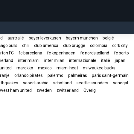
rid
australië
bayer leverkusen
bayern munchen
belgië
ago bulls
chili
club américa
club brugge
colombia
cork city
rton FC
fc barcelona
fc kopenhagen
fc nordsjælland
fc porto
ierland
inter miami
inter milan
internazionale
italië
japan
united
marokko
mexico
miami heat
milwaukee bucks
ranje
orlando pirates
palermo
palmeiras
paris saint-germain
arthquakes
saoedi arabië
schotland
seattle sounders
senegal
west ham united
zweden
zwitserland
Overig