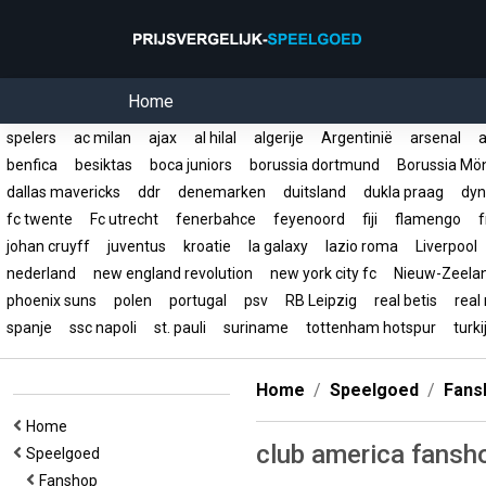
Home
spelers
ac milan
ajax
al hilal
algerije
Argentinië
arsenal
a
benfica
besiktas
boca juniors
borussia dortmund
Borussia Mö
dallas mavericks
ddr
denemarken
duitsland
dukla praag
dyn
fc twente
Fc utrecht
fenerbahce
feyenoord
fiji
flamengo
f
johan cruyff
juventus
kroatie
la galaxy
lazio roma
Liverpool
nederland
new england revolution
new york city fc
Nieuw-Zeel
phoenix suns
polen
portugal
psv
RB Leipzig
real betis
real
spanje
ssc napoli
st. pauli
suriname
tottenham hotspur
turk
Home
Speelgoed
Fans
Home
club america fansh
Speelgoed
Fanshop