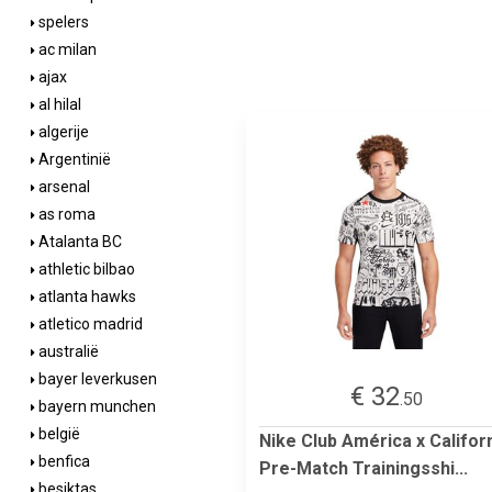
spelers
ac milan
ajax
al hilal
algerije
Argentinië
arsenal
as roma
Atalanta BC
athletic bilbao
atlanta hawks
atletico madrid
australië
bayer leverkusen
€ 32
.50
bayern munchen
belgië
Nike Club América x Califor
benfica
Pre-Match Trainingsshi...
besiktas