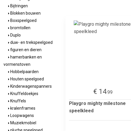
Bijtringen
Blokken bouwen
Boxspeelgoed
bromtollen
Duplo
duw- en trekspeelgoed
figuren en dieren
hamerbanken en
vormenstoven
Hobbelpaarden
Houten speelgoed
Kinderwagenspanners
€ 14
.99
Knuffeldoekjes
Knuffels
Playgro mighty milestone
kralenframes
speelkleed
Loopwagens
Muziekmobiel
pluche speelgoed