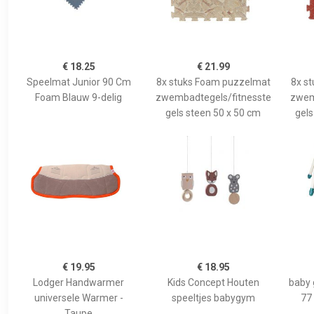
€ 18.25
€ 21.99
Speelmat Junior 90 Cm
8x stuks Foam puzzelmat
8x s
Foam Blauw 9-delig
zwembadtegels/fitnesste
zwem
gels steen 50 x 50 cm
gels
€ 19.95
€ 18.95
Lodger Handwarmer
Kids Concept Houten
baby 
universele Warmer -
speeltjes babygym
77
Taupe