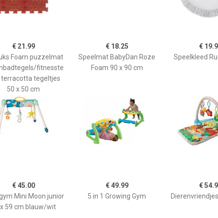
€ 21.99
€ 18.25
€ 19.
tuks Foam puzzelmat
Speelmat BabyDan Roze
Speelkleed Ru
badtegels/fitnesste
Foam 90 x 90 cm
 terracotta tegeltjes
50 x 50 cm
€ 45.00
€ 49.99
€ 54.
gym Mini Moon junior
5 in 1 Growing Gym
Dierenvriendje
 x 59 cm blauw/wit