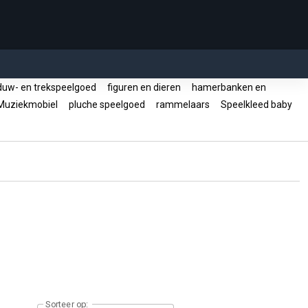
uw- en trekspeelgoed
figuren en dieren
hamerbanken en
uziekmobiel
pluche speelgoed
rammelaars
Speelkleed baby
Sorteer op: