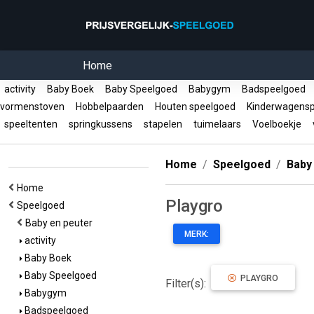
Home
activity
Baby Boek
Baby Speelgoed
Babygym
Badspeelgoed
vormenstoven
Hobbelpaarden
Houten speelgoed
Kinderwagens
speeltenten
springkussens
stapelen
tuimelaars
Voelboekje
v
Home
Speelgoed
Baby
Home
Playgro
Speelgoed
Baby en peuter
MERK:
activity
Baby Boek
Baby Speelgoed
PLAYGRO
Filter(s):
Babygym
Badspeelgoed