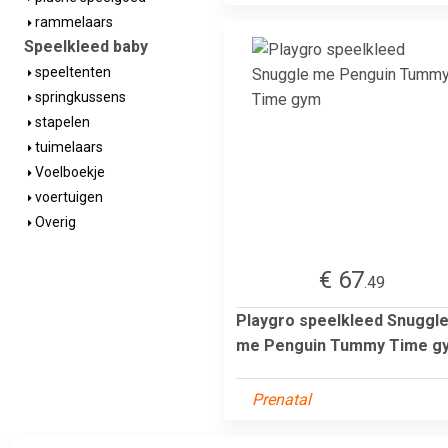
rammelaars
Speelkleed baby
speeltenten
springkussens
stapelen
tuimelaars
Voelboekje
voertuigen
Overig
€ 67
.49
Playgro speelkleed Snuggl
me Penguin Tummy Time g
Prenatal