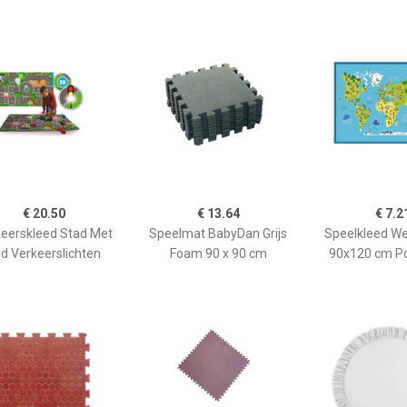
€ 20.50
€ 13.64
€ 7.2
eerskleed Stad Met
Speelmat BabyDan Grijs
Speelkleed We
d Verkeerslichten
Foam 90 x 90 cm
90x120 cm P