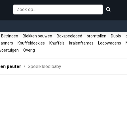
Bijtringen
Blokken bouwen
Boxspeelgoed
bromtollen
Duplo
d
panners
Knuffeldoekjes
Knuffels
kralenframes
Loopwagens
M
oertuigen
Overig
 en peuter
Speelkleed baby