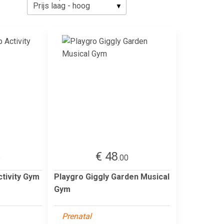
€ 48
6
.00
ctivity Gym
Playgro Giggly Garden Musical
Gym
Prenatal