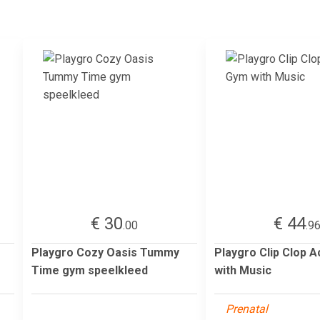
€ 30
€ 44
.00
.9
Playgro Cozy Oasis Tummy
Playgro Clip Clop A
Time gym speelkleed
with Music
Prenatal