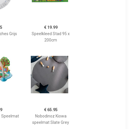
95
€ 19.99
ches Grijs
Speelkleed Stad 95 x
200cm
99
€ 65.95
s Speelmat
Nobodinoz Kiowa
speelmat Slate Grey