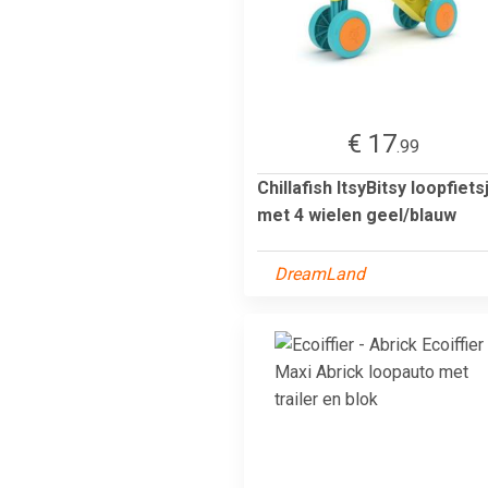
€ 17
.99
Chillafish ItsyBitsy loopfiets
met 4 wielen geel/blauw
DreamLand