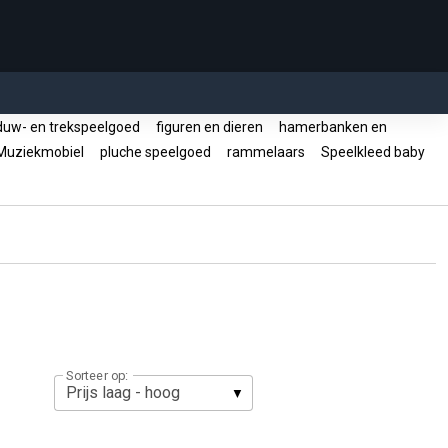
uw- en trekspeelgoed
figuren en dieren
hamerbanken en
uziekmobiel
pluche speelgoed
rammelaars
Speelkleed baby
Sorteer op: