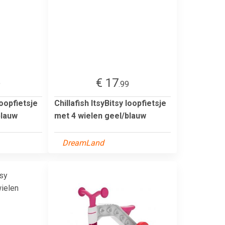
€ 17
9
.99
loopfietsje
Chillafish ItsyBitsy loopfietsje
blauw
met 4 wielen geel/blauw
DreamLand