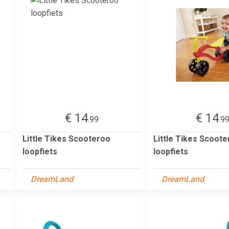
€ 14
€ 14
.99
.9
Little Tikes Scooteroo
Little Tikes Scoot
loopfiets
loopfiets
DreamLand
DreamLand