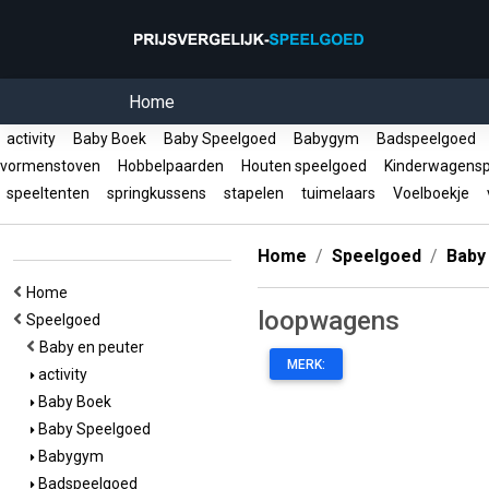
Home
activity
Baby Boek
Baby Speelgoed
Babygym
Badspeelgoed
vormenstoven
Hobbelpaarden
Houten speelgoed
Kinderwagens
speeltenten
springkussens
stapelen
tuimelaars
Voelboekje
v
Home
Speelgoed
Baby
Home
loopwagens
Speelgoed
Baby en peuter
MERK:
activity
Baby Boek
Baby Speelgoed
Babygym
Badspeelgoed