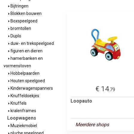
Bijtringen
Blokken bouwen
Boxspeelgoed
bromtollen
Duplo
duw- en trekspeelgoed
figuren en dieren
hamerbanken en
vormenstoven
Hobbelpaarden
Houten speelgoed
€ 14
Kinderwagenspanners
.79
Knuffeldoekjes
Loopauto
Knuffels
kralenframes
Loopwagens
Meerdere shops
Muziekmobiel
pluche speelgoed