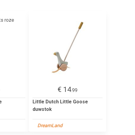
€ 14
9
.99
e
Little Dutch Little Goose
duwstok
DreamLand