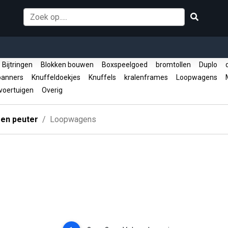
Bijtringen
Blokken bouwen
Boxspeelgoed
bromtollen
Duplo
d
panners
Knuffeldoekjes
Knuffels
kralenframes
Loopwagens
M
oertuigen
Overig
 en peuter
Loopwagens