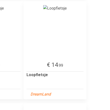
€ 14
9
.99
Loopfietsje
DreamLand