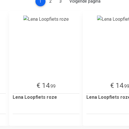
(current)
1
2
3
Volgende pagina
€ 14
€ 14
.99
.9
Lena Loopfiets roze
Lena Loopfiets roz