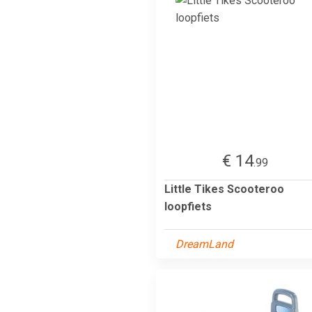
€ 14
.99
Little Tikes Scooteroo
loopfiets
DreamLand