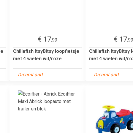
€ 17
€ 17
.99
.9
je
Chillafish ItsyBitsy loopfietsje
Chillafish ItsyBitsy 
met 4 wielen wit/roze
met 4 wielen wit/r
DreamLand
DreamLand