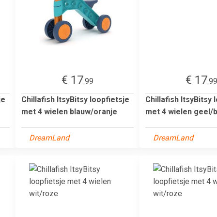
€ 17
€ 17
.99
.9
je
Chillafish ItsyBitsy loopfietsje
Chillafish ItsyBitsy 
met 4 wielen blauw/oranje
met 4 wielen geel/
DreamLand
DreamLand