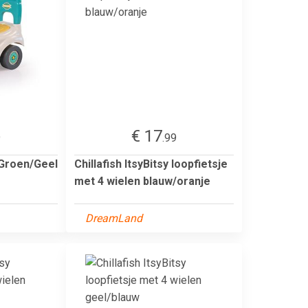
€ 17
9
.99
/Groen/Geel
Chillafish ItsyBitsy loopfietsje
met 4 wielen blauw/oranje
DreamLand