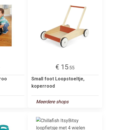
€ 15
9
.55
eroo
Small foot Loopstoeltje,
koperrood
Meerdere shops