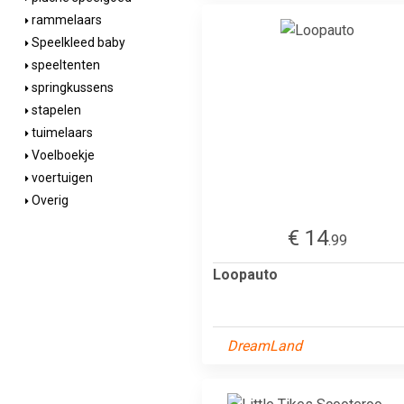
rammelaars
Speelkleed baby
speeltenten
springkussens
stapelen
tuimelaars
Voelboekje
voertuigen
Overig
€ 14
.99
Loopauto
DreamLand