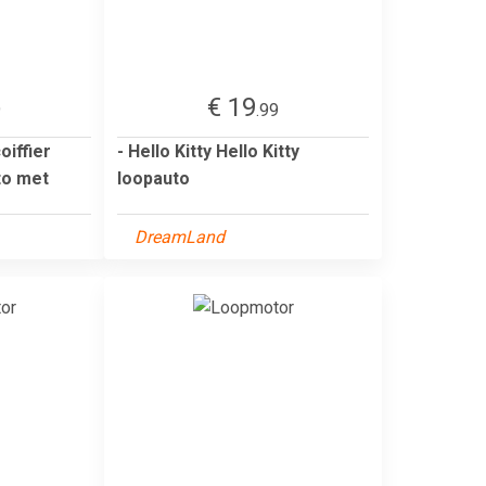
€ 19
9
.99
oiffier
- Hello Kitty Hello Kitty
to met
loopauto
DreamLand