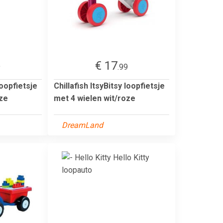
€ 17
9
.99
loopfietsje
Chillafish ItsyBitsy loopfietsje
oze
met 4 wielen wit/roze
DreamLand