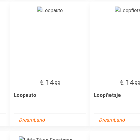
€ 14
€ 14
.99
.9
Loopauto
Loopfietsje
DreamLand
DreamLand