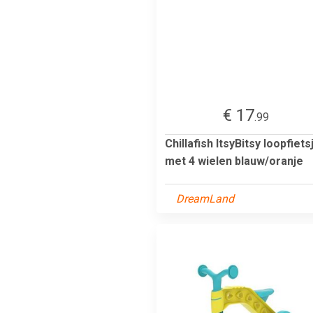
€ 17
.99
Chillafish ItsyBitsy loopfiets
met 4 wielen blauw/oranje
DreamLand