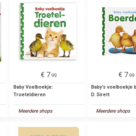
€ 7
€ 7
.99
.99
Baby Voelboekje:
Baby's voelboekje b
Troeteldieren
D. Sirett
Meerdere shops
Meerdere shops