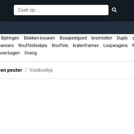
Bijtringen
Blokken bouwen
Boxspeelgoed
bromtollen
Duplo
d
panners
Knuffeldoekjes
Knuffels
kralenframes
Loopwagens
M
oertuigen
Overig
 en peuter
Voelboekje