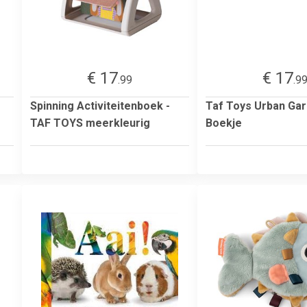
€ 17
€ 17
.99
.9
Spinning Activiteitenboek -
Taf Toys Urban Ga
TAF TOYS meerkleurig
Boekje