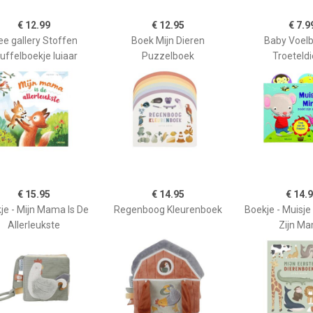
€ 12.99
€ 12.95
€ 7.9
e gallery Stoffen
Boek Mijn Dieren
Baby Voelb
uffelboekje luiaar
Puzzelboek
Troeteld
€ 15.95
€ 14.95
€ 14.
je - Mijn Mama Is De
Regenboog Kleurenboek
Boekje - Muisje
Allerleukste
Zijn M