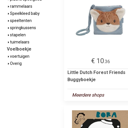
rammelaars
Speelkleed baby
speeltenten
springkussens
stapelen
tuimelaars
Voelboekje
voertuigen
€ 10
.36
Overig
Little Dutch Forest Friends
Buggyboekje
Meerdere shops