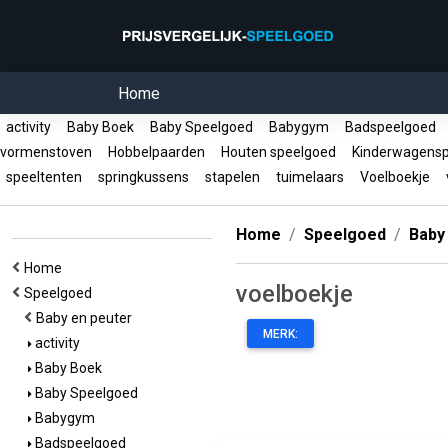
Home
activity
Baby Boek
Baby Speelgoed
Babygym
Badspeelgoed
vormenstoven
Hobbelpaarden
Houten speelgoed
Kinderwagens
speeltenten
springkussens
stapelen
tuimelaars
Voelboekje
v
Home
Speelgoed
Baby
Home
voelboekje
Speelgoed
Baby en peuter
MERK:
activity
Baby Boek
Baby Speelgoed
Babygym
Badspeelgoed