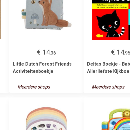
€ 14
€ 14
.36
.9
Little Dutch Forest Friends
Deltas Boekje - Bab
Activiteitenboekje
Allerliefste Kijkboe
Meerdere shops
Meerdere shops