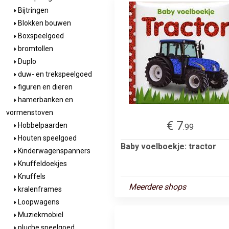
Bijtringen
Blokken bouwen
Boxspeelgoed
bromtollen
Duplo
duw- en trekspeelgoed
figuren en dieren
hamerbanken en
vormenstoven
€ 7
Hobbelpaarden
.99
Houten speelgoed
Baby voelboekje: tractor
Kinderwagenspanners
Knuffeldoekjes
Knuffels
Meerdere shops
kralenframes
Loopwagens
Muziekmobiel
pluche speelgoed