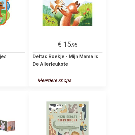
€ 15
9
.95
jes
Deltas Boekje - Mijn Mama Is
De Allerleukste
Meerdere shops