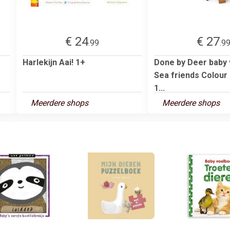
€ 24
€ 27
.99
.9
Harlekijn Aai! 1+
Done by Deer baby
Sea friends Colour 
1...
Meerdere shops
Meerdere shops