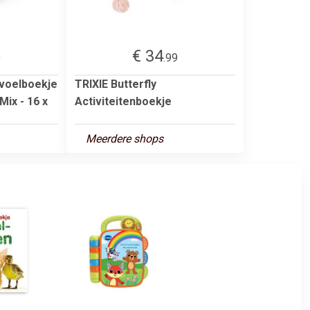
€ 34
9
.99
 voelboekje
TRIXIE Butterfly
Mix - 16 x
Activiteitenboekje
Meerdere shops