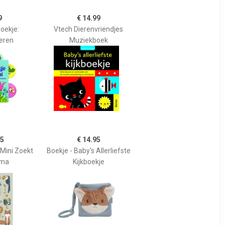
9
€ 14.99
oekje:
Vtech Dierenvriendjes
ieren
Muziekboek
95
€ 14.95
 Mini Zoekt
Boekje - Baby's Allerliefste
ama
Kijkboekje