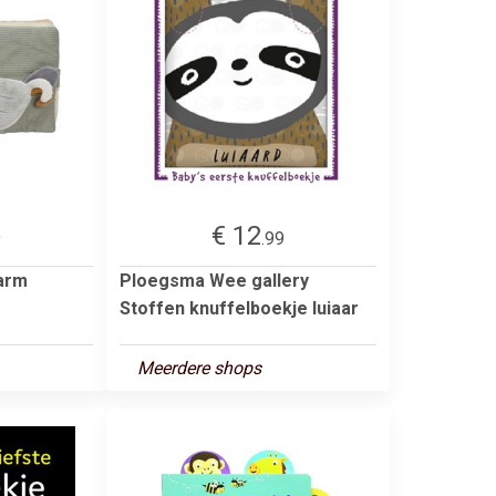
€ 12
9
.99
Farm
Ploegsma Wee gallery
Stoffen knuffelboekje luiaar
Meerdere shops