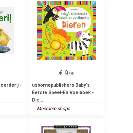
€ 9
.95
oerderij -
usbornepublishers Baby's
Eerste Speel-En Voelboek -
Die...
Meerdere shops