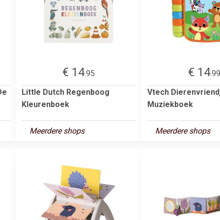
€ 14
€ 14
.95
.9
De
Little Dutch Regenboog
Vtech Dierenvriend
Kleurenboek
Muziekboek
Meerdere shops
Meerdere shops