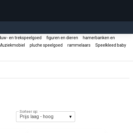
uw- en trekspeelgoed
figuren en dieren
hamerbanken en
uziekmobiel
pluche speelgoed
rammelaars
Speelkleed baby
Sorteer op: