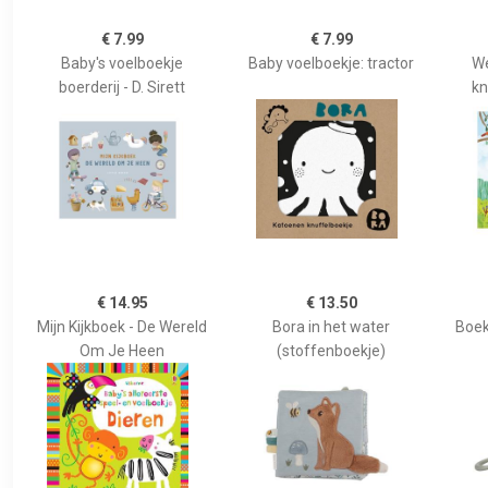
€ 7.99
€ 7.99
Baby's voelboekje
Baby voelboekje: tractor
We
boerderij - D. Sirett
kn
€ 14.95
€ 13.50
Mijn Kijkboek - De Wereld
Bora in het water
Boek
Om Je Heen
(stoffenboekje)