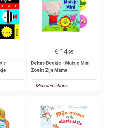
€ 14
5
.95
y's
Deltas Boekje - Muisje Mini
kje
Zoekt Zijn Mama
Meerdere shops