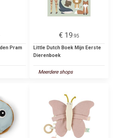
€ 19
9
.95
rden Pram
Little Dutch Boek Mijn Eerste
Dierenboek
Meerdere shops