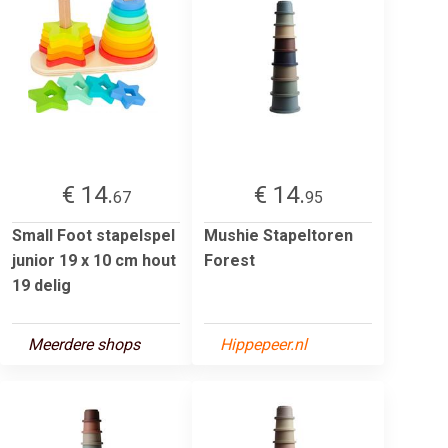
€ 14.
€ 14.
67
95
Small Foot stapelspel
Mushie Stapeltoren
junior 19 x 10 cm hout
Forest
19 delig
Meerdere shops
Hippepeer.nl