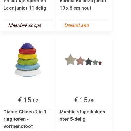
en boekje Speel en
Bumba Balanza junior
Leer junior 11 delig
19 x 6 cm hout
Meerdere shops
DreamLand
€ 15.
€ 15.
02
95
Tiamo Chicco 2 in 1
Mushie stapelbakjes
ring toren -
ster 5-delig
vormenstoof