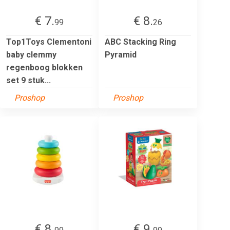
€ 7.
€ 8.
99
26
Top1Toys Clementoni
ABC Stacking Ring
baby clemmy
Pyramid
regenboog blokken
set 9 stuk...
Proshop
Proshop
€ 8.
€ 9.