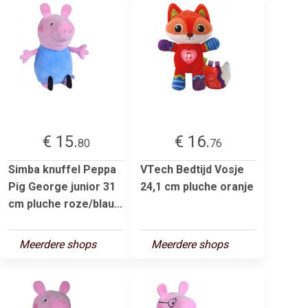
€ 15.
€ 16.
80
76
Simba knuffel Peppa
VTech Bedtijd Vosje
Pig George junior 31
24,1 cm pluche oranje
cm pluche roze/blau...
Meerdere shops
Meerdere shops