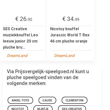
€ 26.
€ 34.
95
99
SES Creative
Nicotoy knuffel
muziekknuffel Leo
Jurassic World T Rex
leeuw junior 20 cm
46 cm pluche oranje
pluche bru...
DreamLand
DreamLand
Via Prijsvergelijk-speelgoed.nl kunt u
pluche speelgoed vinden van de
volgende merken:
ANGEL TOYS
CAUSE
CLEMENTONI
NICOTOY
NIJNTJE
SES CREATIVE