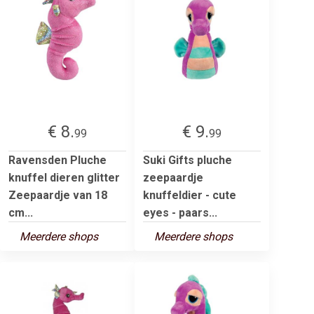
€ 8.
€ 9.
99
99
Ravensden Pluche
Suki Gifts pluche
knuffel dieren glitter
zeepaardje
Zeepaardje van 18
knuffeldier - cute
cm...
eyes - paars...
Meerdere shops
Meerdere shops