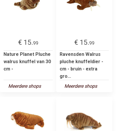
€ 15.
€ 15.
99
99
Nature Planet Pluche
Ravensden Walrus
walrus knuffel van 30
pluche knuffeldier -
cm -
cm - bruin - extra
gro...
Meerdere shops
Meerdere shops