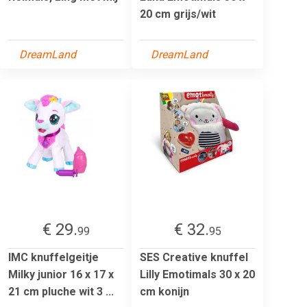
20 cm grijs/wit
DreamLand
DreamLand
€ 29.
€ 32.
99
95
IMC knuffelgeitje
SES Creative knuffel
Milky junior 16 x 17 x
Lilly Emotimals 30 x 20
21 cm pluche wit 3 ...
cm konijn