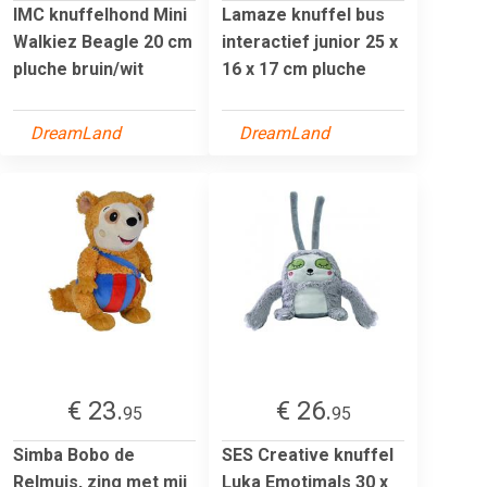
IMC knuffelhond Mini
Lamaze knuffel bus
Walkiez Beagle 20 cm
interactief junior 25 x
pluche bruin/wit
16 x 17 cm pluche
DreamLand
DreamLand
€ 23.
€ 26.
95
95
Simba Bobo de
SES Creative knuffel
Relmuis, zing met mij
Luka Emotimals 30 x