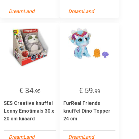
DreamLand
DreamLand
€ 34.
€ 59.
95
99
SES Creative knuffel
FurReal Friends
Lenny Emotimals 30 x
knuffel Dino Topper
20 cm luiaard
24 cm
DreamLand
DreamLand