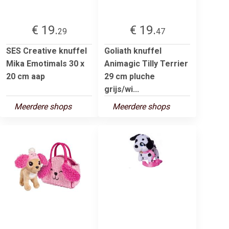
€ 19.
€ 19.
29
47
SES Creative knuffel
Goliath knuffel
Mika Emotimals 30 x
Animagic Tilly Terrier
20 cm aap
29 cm pluche
grijs/wi...
Meerdere shops
Meerdere shops