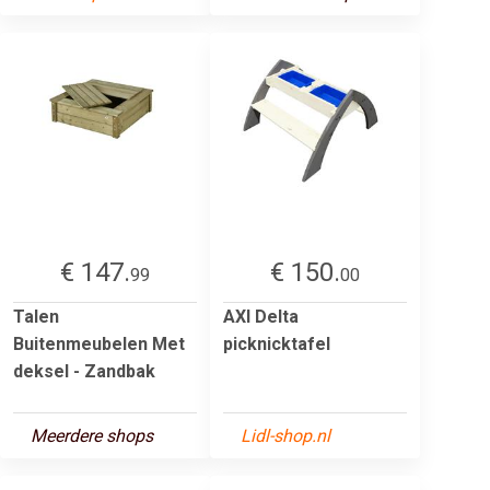
€ 147.
€ 150.
99
00
Talen
AXI Delta
Buitenmeubelen Met
picknicktafel
deksel - Zandbak
Meerdere shops
Lidl-shop.nl