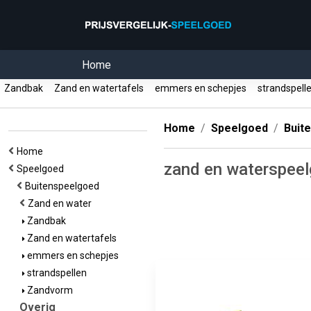
Home
Zandbak
Zand en watertafels
emmers en schepjes
strandspell
Home
Speelgoed
Buit
Home
zand en waterspee
Speelgoed
Buitenspeelgoed
Zand en water
Zandbak
Zand en watertafels
emmers en schepjes
strandspellen
Zandvorm
Overig