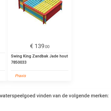
€ 139
.00
Swing King Zandbak Jade hout
7850033
Praxis
en waterspeelgoed vinden van de volgende merken: