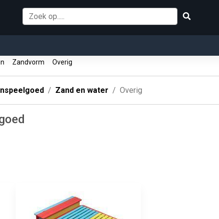
en
Zandvorm
Overig
enspeelgoed
Zand en water
Overig
lgoed