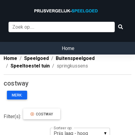
Home
Home
Speelgoed
Buitenspeelgoed
Speeltoestel tuin
springkussens
costway
MERK:
COSTWAY
Filter(s):
Sorteer op: