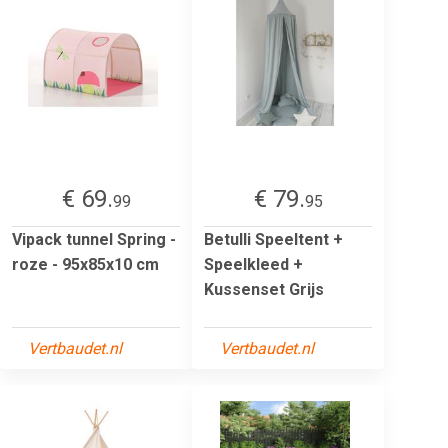
€ 69.
€ 79.
99
95
Vipack tunnel Spring -
Betulli Speeltent +
roze - 95x85x10 cm
Speelkleed +
Kussenset Grijs
Vertbaudet.nl
Vertbaudet.nl