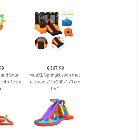
99
€ 367.99
and Soar
vidaXL Springkussen met
194 x 175 x
glijbaan 210x280x170 cm
m
PVC