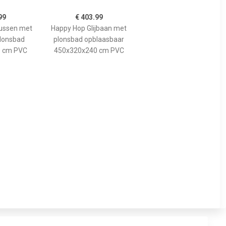
99
€ 403.99
kussen met
Happy Hop Glijbaan met
plonsbad
plonsbad opblaasbaar
 cm PVC
450x320x240 cm PVC