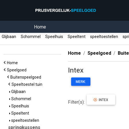
Home
Glijbaan
Schommel
Speelhuis
Speeltent
speeltoestellen
spr
Home
Speelgoed
Buit
Home
Intex
Speelgoed
Buitenspeelgoed
MERK:
Speeltoestel tuin
Glijbaan
Schommel
INTEX
Filter(s):
Speelhuis
Speeltent
speeltoestellen
springkussens