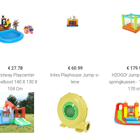
€ 27.78
€ 60.99
€ 179.
stway Playcenter
Intex Playhouse Jump-o-
H2OGO! Jump 
elboot 140 X 130 X
lene
springkussen - 
104 Cm
170 c