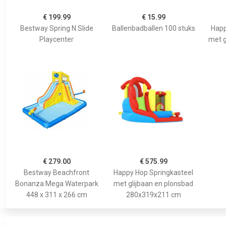
€ 199.99
€ 15.99
Bestway Spring N Slide
Ballenbadballen 100 stuks
Happ
Playcenter
met g
€ 279.00
€ 575.99
Bestway Beachfront
Happy Hop Springkasteel
Bonanza Mega Waterpark
met glijbaan en plonsbad
448 x 311 x 266 cm
280x319x211 cm