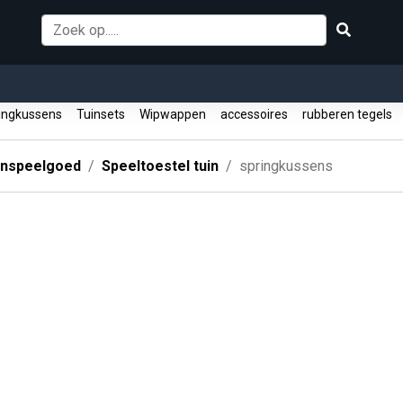
ingkussens
Tuinsets
Wipwappen
accessoires
rubberen tegels
enspeelgoed
Speeltoestel tuin
springkussens