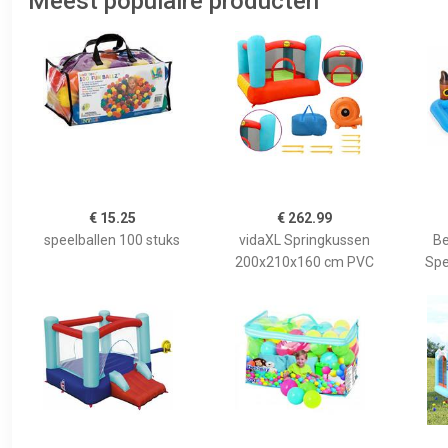
Meest populaire producten
€ 15.25
€ 262.99
speelballen 100 stuks
vidaXL Springkussen
Be
200x210x160 cm PVC
Spe