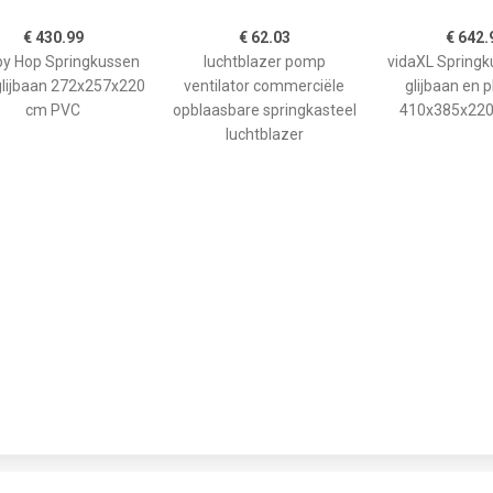
€ 430.99
€ 62.03
€ 642.
y Hop Springkussen
luchtblazer pomp
vidaXL Spring
lijbaan 272x257x220
ventilator commerciële
glijbaan en 
cm PVC
opblaasbare springkasteel
410x385x220
luchtblazer