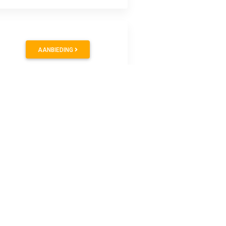
AANBIEDING
t de waterglijbaan zodat de figuur en het dier naar beneden
t om aan te meren. Afmetingen: 21 x 17 x 13 cm (LxDxH).