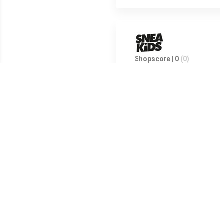
Shopscore | 0
(0)
Veel plezier in bad met het dr
kunnen glijden (twee verschil
Meest populaire producten