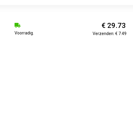
€ 29.73
Voorradig.
Verzenden: € 7.49
ijvende zwemeiland! Door water op de rode stip te gieten, kantel
lende glijmogelijkheden). Met schattige baby-octopus en een boo