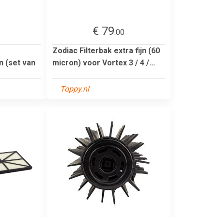
€ 79
5
.00
Zodiac Filterbak extra fijn (60
 (set van
micron) voor Vortex 3 / 4 /...
Toppy.nl