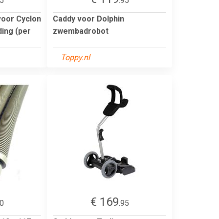
95
.95
voor Cyclon
Caddy voor Dolphin
ding (per
zwembadrobot
Toppy.nl
€ 169
00
.95