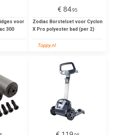
€ 84
5
.95
ridges voor
Zodiac Borstelset voor Cyclon
ac 300
X Pro polyester bad (per 2)
Toppy.nl
€ 119