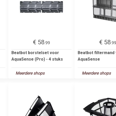
€ 58
€ 58
.99
.9
Beatbot borstelset voor
Beatbot filtermand
AquaSense (Pro) - 4 stuks
AquaSense
Meerdere shops
Meerdere shops