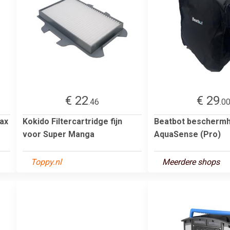
€ 22
€ 29
.46
.0
nax
Kokido Filtercartridge fijn
Beatbot bescherm
voor Super Manga
AquaSense (Pro)
Toppy.nl
Meerdere shops