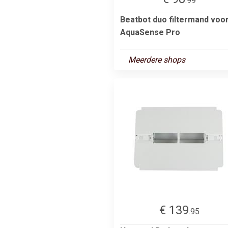
.99
Beatbot duo filtermand voo
AquaSense Pro
Meerdere shops
€ 139
.95