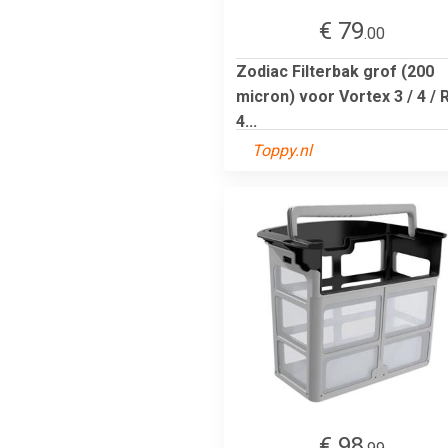
€ 79
.00
Zodiac Filterbak grof (200
micron) voor Vortex 3 / 4 / 
4...
Toppy.nl
€ 98