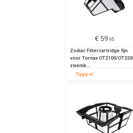
€ 59
.95
Zodiac Filtercartridge fijn
voor Tornax OT2100/OT320
zwemb...
Toppy.nl