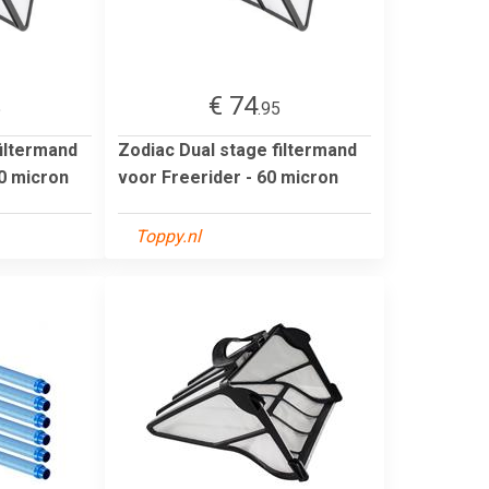
€ 74
5
.95
filtermand
Zodiac Dual stage filtermand
50 micron
voor Freerider - 60 micron
Toppy.nl