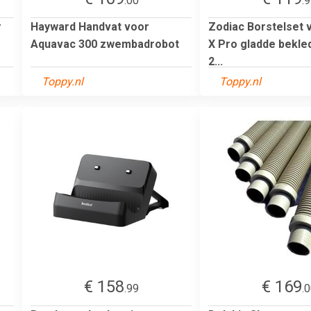
.00
.
r
Hayward Handvat voor
Zodiac Borstelset 
Aquavac 300 zwembadrobot
X Pro gladde bekle
2...
Toppy.nl
Toppy.nl
€ 158
€ 169
.99
.