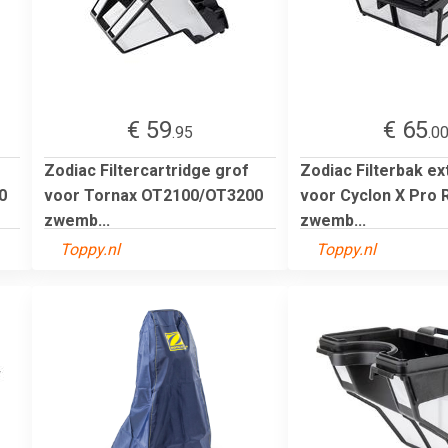
€ 59
€ 65
.95
.0
Zodiac Filtercartridge grof
Zodiac Filterbak ext
0
voor Tornax OT2100/OT3200
voor Cyclon X Pro 
zwemb...
zwemb...
Toppy.nl
Toppy.nl