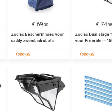
€ 69
€ 74
.00
.9
Zodiac Beschermhoes voor
Zodiac Dual stage 
caddy zwembadrobots
voor Freerider - 1
Toppy.nl
Toppy.nl