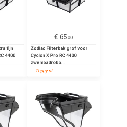
€ 65
0
.00
ra fijn
Zodiac Filterbak grof voor
RC 4400
Cyclon X Pro RC 4400
zwembadrobo...
Toppy.nl