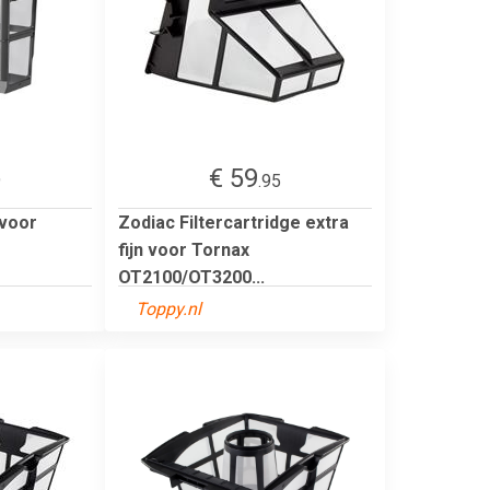
€ 59
9
.95
 voor
Zodiac Filtercartridge extra
fijn voor Tornax
OT2100/OT3200...
Toppy.nl