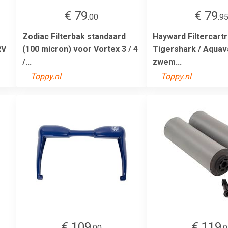
€ 79
€ 79
.00
.9
Zodiac Filterbak standaard
Hayward Filtercart
RV
(100 micron) voor Vortex 3 / 4
Tigershark / Aquav
/...
zwem...
Toppy.nl
Toppy.nl
€ 109
€ 119