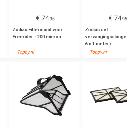
€ 74
€ 74
.95
.9
Zodiac Filtermand voor
Zodiac set
Freerider - 200 micron
vervangingsslangen
6 x 1 meter)
Toppy.nl
Toppy.nl