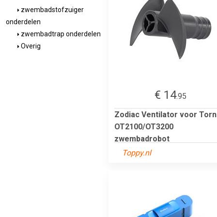
zwembadstofzuiger
onderdelen
zwembadtrap onderdelen
Overig
€ 14
.95
Zodiac Ventilator voor Tor
OT2100/OT3200
zwembadrobot
Toppy.nl