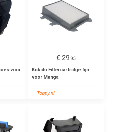
€ 29
0
.95
hoes voor
Kokido Filtercartridge fijn
voor Manga
Toppy.nl