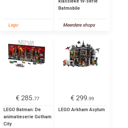
klassieke tv-serie
Batmobile
Lego
Meerdere shops
€ 285.
€ 299.
77
99
LEGO Batman: De
LEGO Arkham Asylum
animatieserie Gotham
City