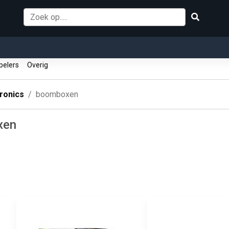
pelers
Overig
tronics
boomboxen
xen