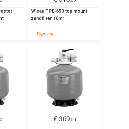
00
.00
yester
W'eau TPE-650 top mount
nt
zandfilter 16m³
Toppy.nl
€ 369
00
.00