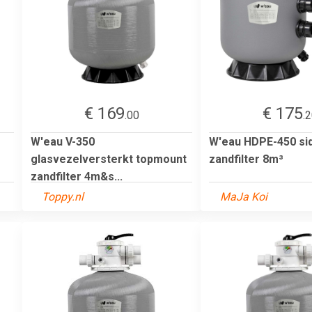
€ 169
€ 175
.00
.
W'eau V-350
W'eau HDPE-450 si
glasvezelversterkt topmount
zandfilter 8m³
zandfilter 4m&s...
Toppy.nl
MaJa Koi