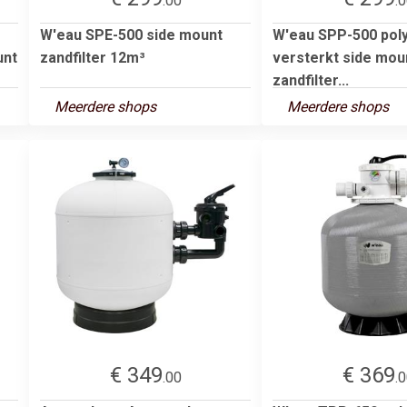
.00
.
W'eau SPE-500 side mount
W'eau SPP-500 pol
unt
zandfilter 12m³
versterkt side mou
zandfilter...
Meerdere shops
Meerdere shops
€ 349
€ 369
.00
.