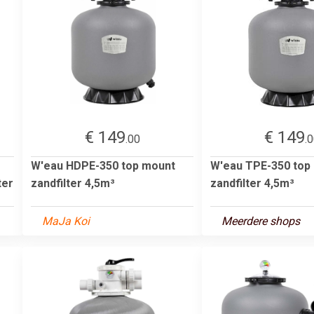
€ 149
€ 149
.00
.
W'eau HDPE-350 top mount
W'eau TPE-350 top
ter
zandfilter 4,5m³
zandfilter 4,5m³
MaJa Koi
Meerdere shops