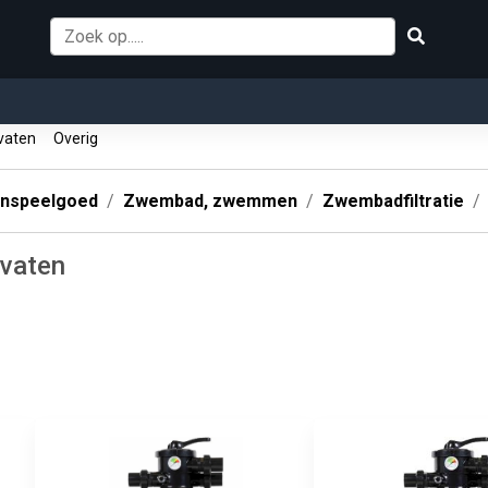
rvaten
Overig
enspeelgoed
Zwembad, zwemmen
Zwembadfiltratie
rvaten