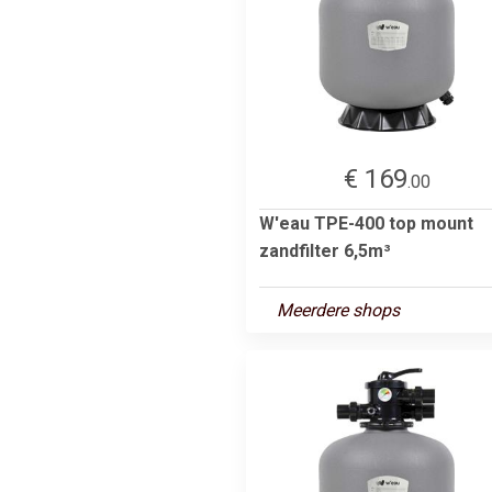
€ 169
.00
W'eau TPE-400 top mount
zandfilter 6,5m³
Meerdere shops