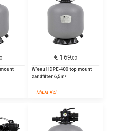
€ 169
00
.00
 mount
W'eau HDPE-400 top mount
zandfilter 6,5m³
MaJa Koi