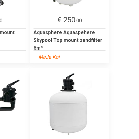
€ 250
00
.00
 mount
Aquasphere Aquaspehere
Skypool Top mount zandfilter
6m³
MaJa Koi