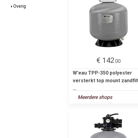
Overig
€ 142
.00
W'eau TPP-350 polyester
versterkt top mount zandfil
...
Meerdere shops