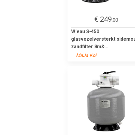
€ 249
.00
W'eau S-450
glasvezelversterkt sidemo
zandfilter 8m&...
MaJa Koi