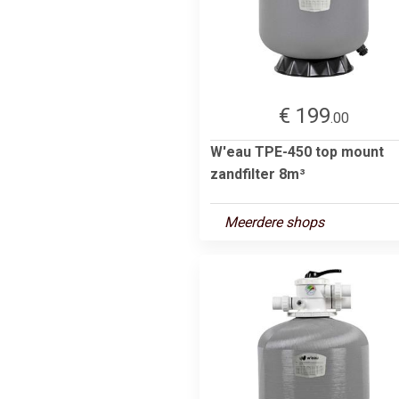
€ 199
.00
W'eau TPE-450 top mount
zandfilter 8m³
Meerdere shops