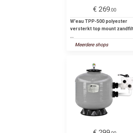
€ 269
.00
W'eau TPP-500 polyester
versterkt top mount zandfil
...
Meerdere shops
€ 299