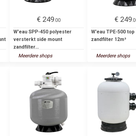
€ 249
€ 249
.00
.
W'eau SPP-450 polyester
W'eau TPE-500 top
unt
versterkt side mount
zandfilter 12m³
zandfilter...
Meerdere shops
Meerdere shops