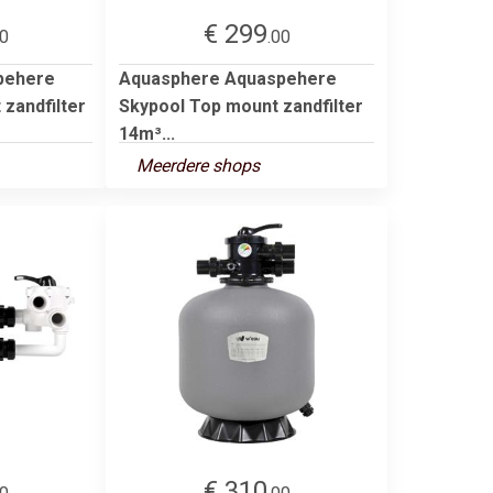
€ 299
00
.00
pehere
Aquasphere Aquaspehere
 zandfilter
Skypool Top mount zandfilter
14m³...
Meerdere shops
€ 310