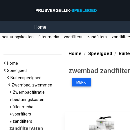
Home
besturingskasten
filter media
voorfilters
zandfilters
zandfilte
Home
Speelgoed
Buit
Home
zwembad zandfilte
Speelgoed
Buitenspeelgoed
MERK:
Zwembad, zwemmen
Zwembadfiltratie
besturingskasten
filter media
voorfilters
zandfilters
zandfiltervaten