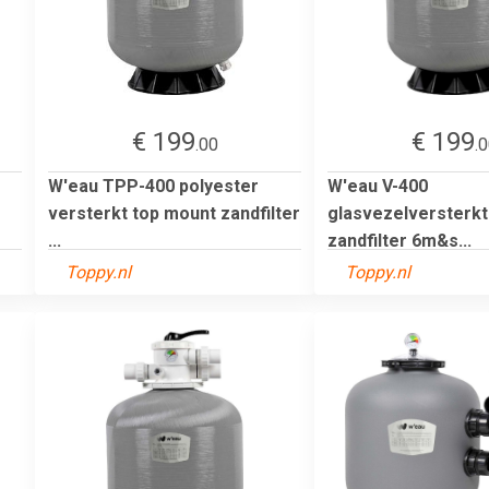
€ 199
€ 199
.00
.
W'eau TPP-400 polyester
W'eau V-400
versterkt top mount zandfilter
glasvezelversterk
...
zandfilter 6m&s...
Toppy.nl
Toppy.nl