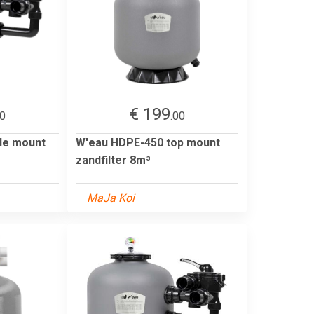
€ 199
20
.00
de mount
W'eau HDPE-450 top mount
zandfilter 8m³
MaJa Koi