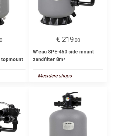
€ 219
00
.00
W'eau SPE-450 side mount
t topmount
zandfilter 8m³
Meerdere shops