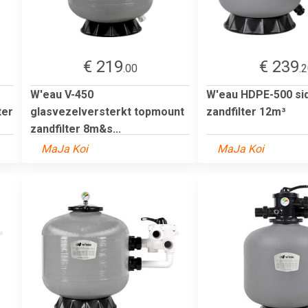
€ 219
€ 239
.00
.
W'eau V-450
W'eau HDPE-500 si
ter
glasvezelversterkt topmount
zandfilter 12m³
zandfilter 8m&s...
MaJa Koi
MaJa Koi