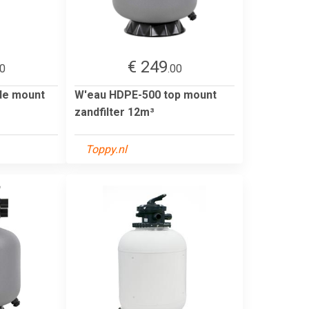
€ 249
20
.00
de mount
W'eau HDPE-500 top mount
zandfilter 12m³
Toppy.nl