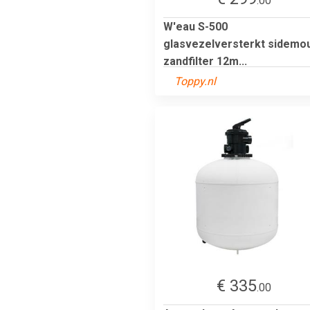
.00
W'eau S-500
glasvezelversterkt sidemo
zandfilter 12m...
Toppy.nl
€ 335
.00