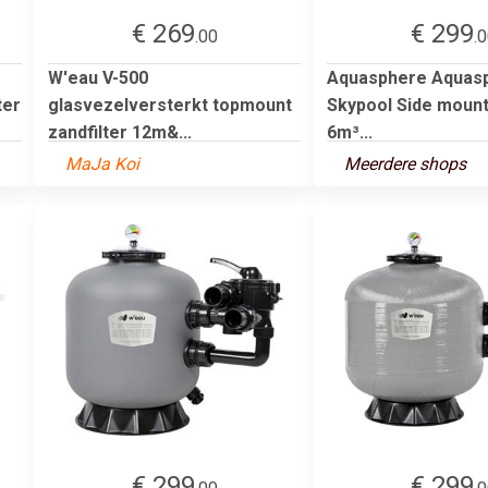
€ 269
€ 299
.00
.
W'eau V-500
Aquasphere Aquas
ter
glasvezelversterkt topmount
Skypool Side mount
zandfilter 12m&...
6m³...
MaJa Koi
Meerdere shops
€ 299
€ 299