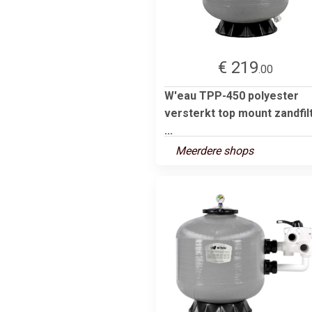
€ 219
.00
W'eau TPP-450 polyester
versterkt top mount zandfil
...
Meerdere shops