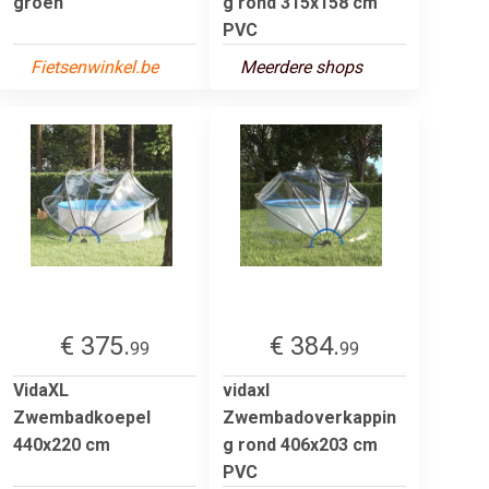
groen
g rond 315x158 cm
PVC
Fietsenwinkel.be
Meerdere shops
€ 375.
€ 384.
99
99
VidaXL
vidaxl
Zwembadkoepel
Zwembadoverkappin
440x220 cm
g rond 406x203 cm
PVC