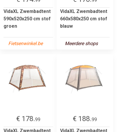
99
99
VidaXL Zwembadtent
VidaXL Zwembadtent
590x520x250 cm stof
660x580x250 cm stof
groen
blauw
Fietsenwinkel.be
Meerdere shops
€ 178.
€ 188.
99
99
VidaXL Zwembadtent
VidaXL Zwembadtent