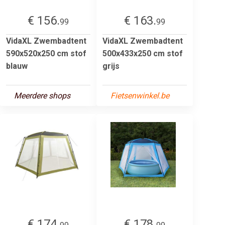
€ 156.
€ 163.
99
99
VidaXL Zwembadtent
VidaXL Zwembadtent
590x520x250 cm stof
500x433x250 cm stof
blauw
grijs
Meerdere shops
Fietsenwinkel.be
€ 174.
€ 178.