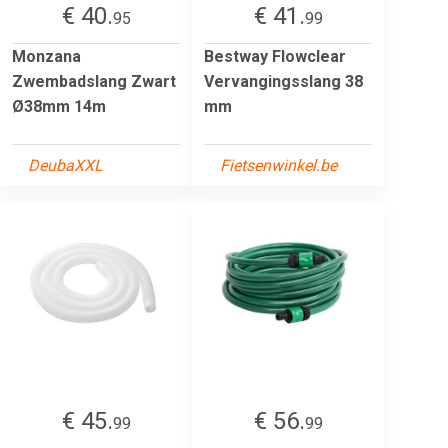
€ 40.
€ 41.
95
99
Monzana
Bestway Flowclear
Zwembadslang Zwart
Vervangingsslang 38
Ø38mm 14m
mm
DeubaXXL
Fietsenwinkel.be
€ 45.
€ 56.
99
99