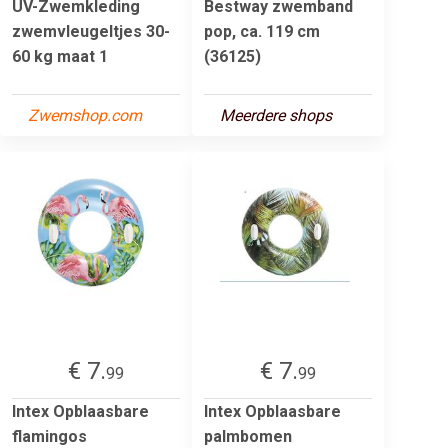
UV-Zwemkleding
Bestway zwemband
zwemvleugeltjes 30-
pop, ca. 119 cm
60 kg maat 1
(36125)
Zwemshop.com
Meerdere shops
€ 7.
€ 7.
99
99
Intex Opblaasbare
Intex Opblaasbare
flamingos
palmbomen