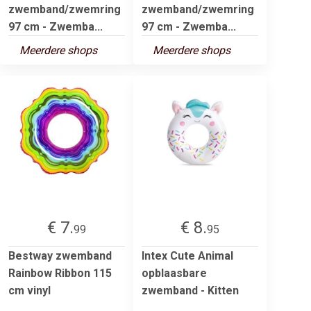
zwemband/zwemring
zwemband/zwemring
97 cm - Zwemba...
97 cm - Zwemba...
Meerdere shops
Meerdere shops
€ 7.
€ 8.
99
95
Bestway zwemband
Intex Cute Animal
Rainbow Ribbon 115
opblaasbare
cm vinyl
zwemband - Kitten