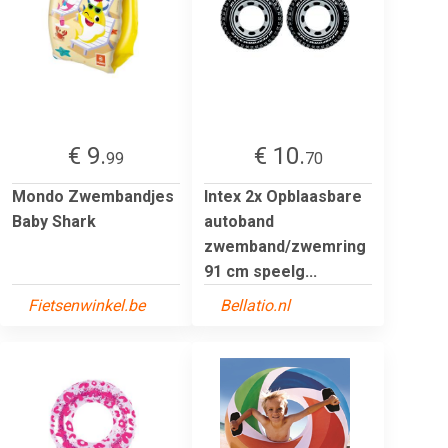
€ 9.
€ 10.
99
70
Mondo Zwembandjes
Intex 2x Opblaasbare
Baby Shark
autoband
zwemband/zwemring
91 cm speelg...
Fietsenwinkel.be
Bellatio.nl