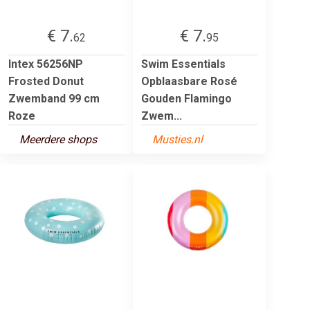
€ 7.
€ 7.
62
95
Intex 56256NP
Swim Essentials
Frosted Donut
Opblaasbare Rosé
Zwemband 99 cm
Gouden Flamingo
Roze
Zwem...
Meerdere shops
Musties.nl