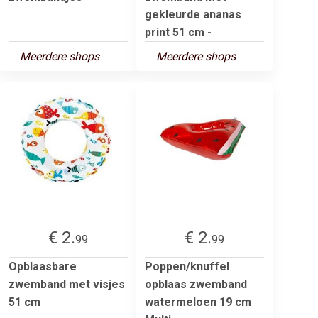
gekleurde ananas
print 51 cm -
Meerdere shops
Meerdere shops
€ 2.
€ 2.
99
99
Opblaasbare
Poppen/knuffel
zwemband met visjes
opblaas zwemband
51 cm
watermeloen 19 cm