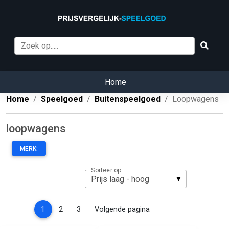
Home
Home
Speelgoed
Buitenspeelgoed
Loopwagens
loopwagens
MERK:
Sorteer op:
(current)
1
2
3
Volgende pagina