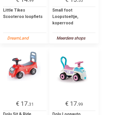
99
55
Little Tikes
Small foot
Scooteroo loopfiets
Loopstoeltje,
koperrood
DreamLand
Meerdere shops
€ 17.
€ 17.
31
99
Dolu Sit & Ride
Dolu Loopauto