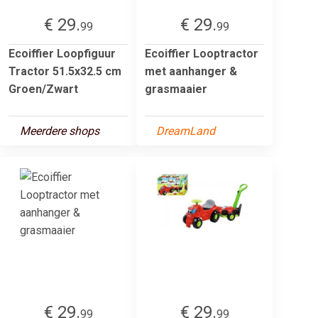
€ 29.
€ 29.
99
99
Ecoiffier Loopfiguur
Ecoiffier Looptractor
Tractor 51.5x32.5 cm
met aanhanger &
Groen/Zwart
grasmaaier
Meerdere shops
DreamLand
€ 29.
€ 29.
99
99