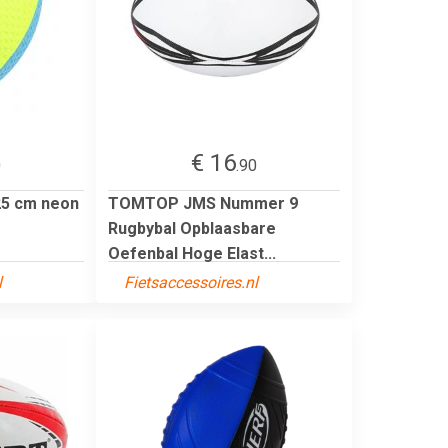
€ 16
0
.90
25 cm neon
TOMTOP JMS Nummer 9
Rugbybal Opblaasbare
Oefenbal Hoge Elast...
l
Fietsaccessoires.nl