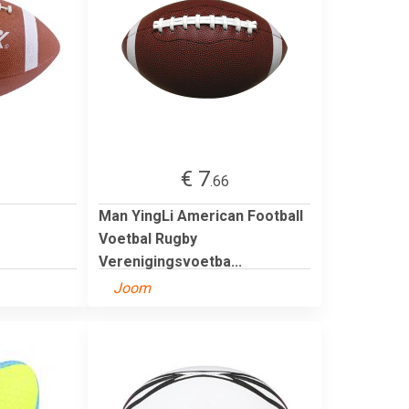
€ 7
.66
Man YingLi American Football
Voetbal Rugby
Verenigingsvoetba...
Joom