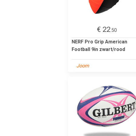
€ 22
.50
NERF Pro Grip American
Football 9in zwart/rood
Joom