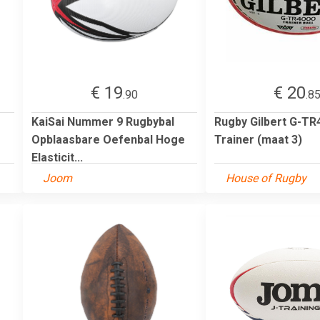
€ 19
€ 20
.90
.8
KaiSai Nummer 9 Rugbybal
Rugby Gilbert G-TR
Opblaasbare Oefenbal Hoge
Trainer (maat 3)
Elasticit...
Joom
House of Rugby