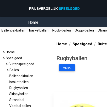
Home
Ballenbakballen
basketballen
Rugbyballen
Skippyballen
Stran
Home
Speelgoed
Buit
Home
Rugbyballen
Speelgoed
Buitenspeelgoed
MERK:
Ballen
Ballenbakballen
basketballen
Rugbyballen
Skippyballen
Strandbal
Voetbal ballen