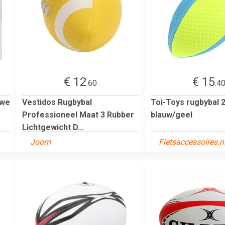
€ 12
€ 15
.60
.4
uwe
Vestidos Rugbybal
Toi-Toys rugbybal 
Professioneel Maat 3 Rubber
blauw/geel
Lichtgewicht D...
Joom
Fietsaccessoires.n