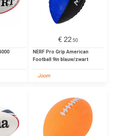
€ 22
5
.50
4000
NERF Pro Grip American
Football 9in blauw/zwart
Joom