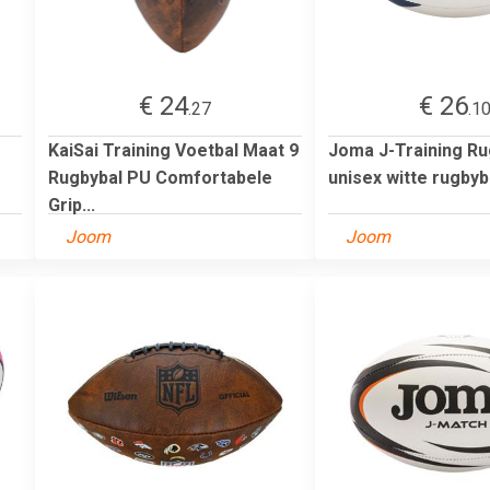
€ 24
€ 26
.27
.1
KaiSai Training Voetbal Maat 9
Joma J-Training Ru
Rugbybal PU Comfortabele
unisex witte rugbyb
Grip...
Joom
Joom