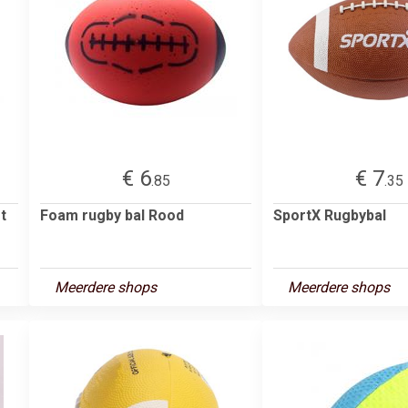
€ 6
€ 7
.85
.35
t
Foam rugby bal Rood
SportX Rugbybal
Meerdere shops
Meerdere shops