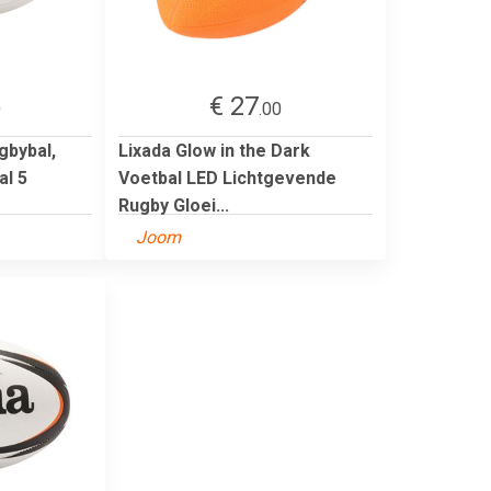
€ 27
0
.00
gbybal,
Lixada Glow in the Dark
al 5
Voetbal LED Lichtgevende
Rugby Gloei...
Joom