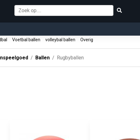
dbal
Voetbal ballen
volleybal ballen
Overig
enspeelgoed
Ballen
Rugbyballen