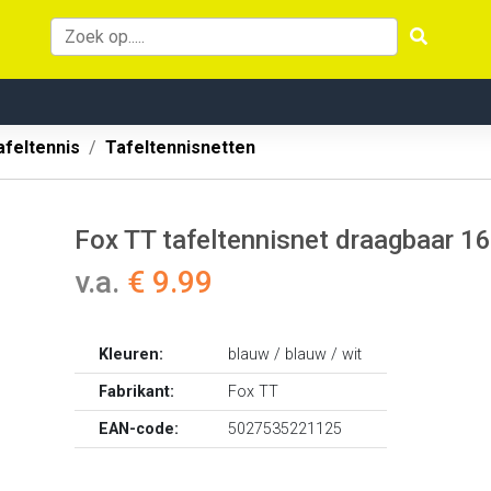
afeltennis
Tafeltennisnetten
Fox TT tafeltennisnet draagbaar 1
v.a.
€ 9.99
Kleuren:
blauw / blauw / wit
Fabrikant:
Fox TT
EAN-code:
5027535221125