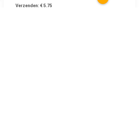
Verzenden: € 5.75
1
€ 8.99
Verzenden: € 0.00
Voorradig.
€ 8.99
Verzenden: € 6.95
Voorradig.