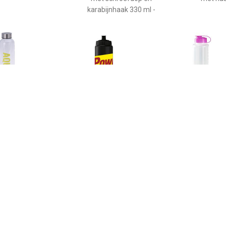
karabijnhaak 330 ml -
€ 3.64
€ 3.50
€ 4.9
n drinkfles/waterfles
Bidon 500 ml
Kunststof wate
geel 500 ml met
ml transparan
schroefdop -
roze 