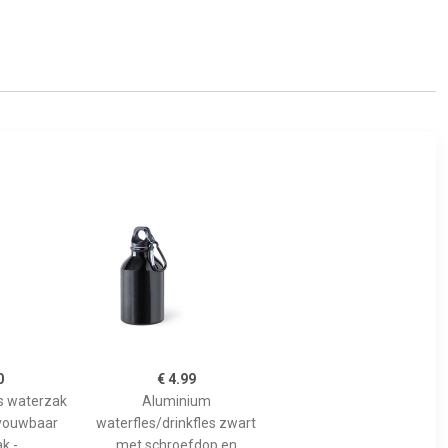
0
€ 4.99
ks waterzak
Aluminium
pvouwbaar
waterfles/drinkfles zwart
k -
met schroefdop en