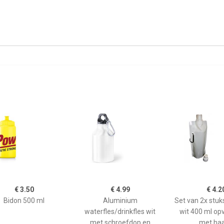
€ 3.50
€ 4.99
€ 4.2
Bidon 500 ml
Aluminium
Set van 2x stu
waterfles/drinkfles wit
wit 400 ml o
met schroefdop en
met haa