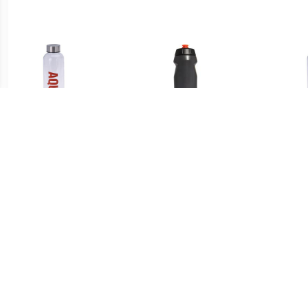
€ 3.64
€ 7.95
Bidon drinkfles/waterfles
Performance Bottle
Bido
rood 500 ml met
schroefdop -