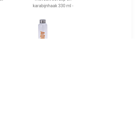
karabijnhaak 330 ml -
9
€ 3.64
rfles 1100
Bidon drinkfles/waterfles
t met dop
oranje 500 ml met
-
schroefdop -