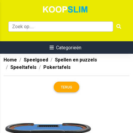
Categorieën
Home
Speelgoed
Spellen en puzzels
Speeltafels
Pokertafels
TERUG