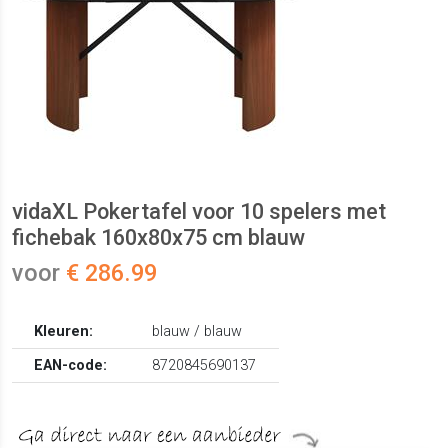
vidaXL Pokertafel voor 10 spelers met
fichebak 160x80x75 cm blauw
voor
€ 286.99
Kleuren:
blauw / blauw
EAN-code:
8720845690137