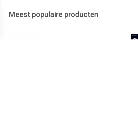
Meest populaire producten
€ 3.99
€ 1.58
Bingokaarten 1-90
Black Jaguar speelkaarten
55 kaarten, per 10 pakjes