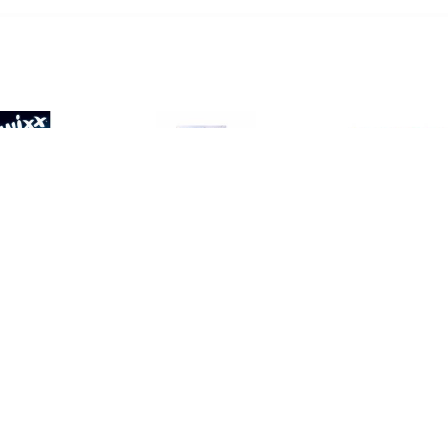
€ 4.50
€ 4.30
€ 1.9
Qwixx Bloks
2x Scoreblok Yahtzee
Speelkaa
Multi