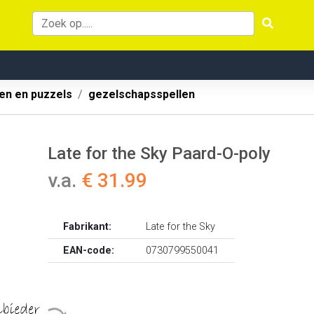
len en puzzels
gezelschapsspellen
Late for the Sky Paard-O-poly
v.a.
€ 31.99
Fabrikant:
Late for the Sky
EAN-code:
0730799550041