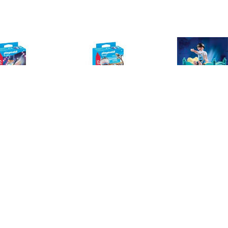
€ 3.49
€ 2.00
€ 3.5
0156 Special Plus
70062 Special Plus
70876 kind me
Goochelaar
Inheems Stamhoofd