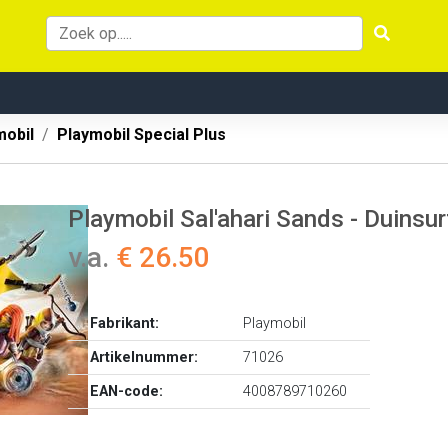
mobil
Playmobil Special Plus
Playmobil Sal'ahari Sands - Duinsur
v.a.
€ 26.50
Fabrikant:
Playmobil
Artikelnummer:
71026
EAN-code:
4008789710260