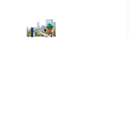
0
€ 3.50
t monster
70873 hipster met e-
scooter