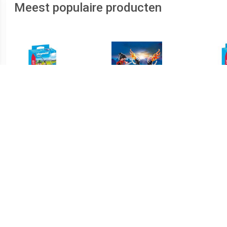
Meest populaire producten
€ 2.00
€ 3.49
70063 Special Plus Visser
® 70158 Oosterse krijger
7
met Hengel