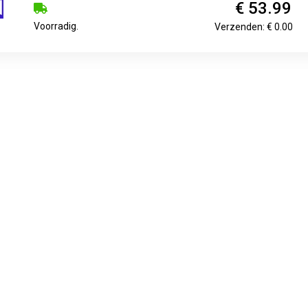
€ 53.99
Voorradig.
Verzenden: € 0.00
€ 55.00
Voorradig.
Verzenden: € 7.49
€ 55.00
Voorradig.
Verzenden: € 7.49
het wendbare, drijvende piratenschip van de Piratenkoningin helpt
en voor de piratenwereld. Dankzij de roterende en draaibare kan
eken met kaart en kompas ...