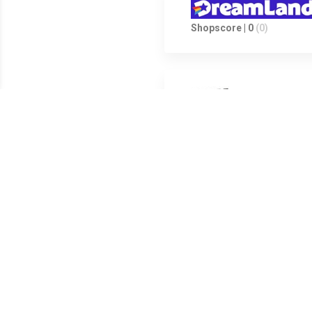
Shopscore | 0
(0)
Shopscore | 0
(0)
Shopscore | 0
(0)
Het piratenavontuur wacht! Op 
afweren van nieuwe bedreiging
verloren piratenschatten te zo