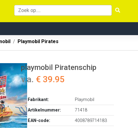
mobil
Playmobil Pirates
playmobil Piratenschip
v.a.
€ 39.95
Fabrikant:
Playmobil
Artikelnummer:
71418
EAN-code:
4008789714183