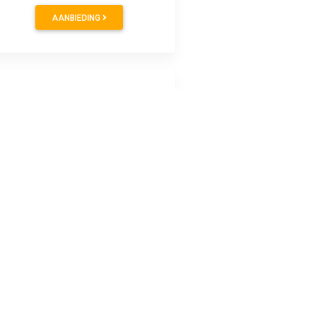
AANBIEDING
AANBIEDING
AANBIEDING
 de piraat bij het aanvallen van vijandelijke schepen of het
onnen worden aanvallers snel verjaagd. Nu is de weg vrij om