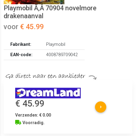
Playmobil Ã‚Â 70904 novelmore
drakenaanval
voor
€ 45.99
Fabrikant:
Playmobil
EAN-code:
4008789709042
€ 45.99
Verzenden: € 0.00
Voorradig.