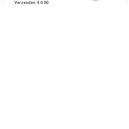
Verzenden: € 0.00
Voorradig.
PLAYMOBIL - 6978_nl_NL
TERUG
Algemeen
Koopadvies, FAQ over?
Privacy Policy
Cookies
Disclaimer