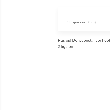
Shopscore | 0
(0)
Pas op! De tegenstander heeft
figuren
Meest populaire producten