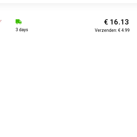
€ 16.13
3 days
Verzenden: € 4.99
€ 16.99
Voorradig.
Verzenden: € 0.00
€ 17.50
Voorradig.
Verzenden: € 7.49