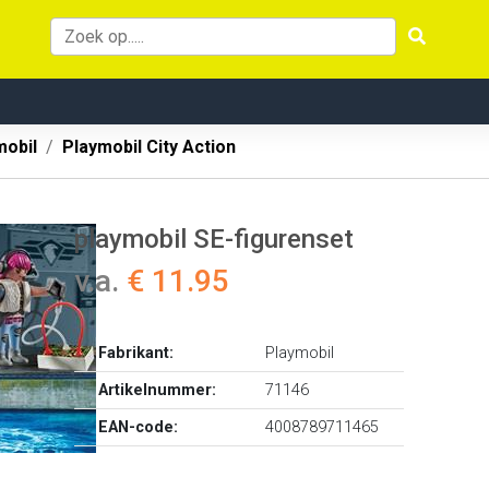
mobil
Playmobil City Action
playmobil SE-figurenset
v.a.
€ 11.95
Fabrikant:
Playmobil
Artikelnummer:
71146
EAN-code:
4008789711465