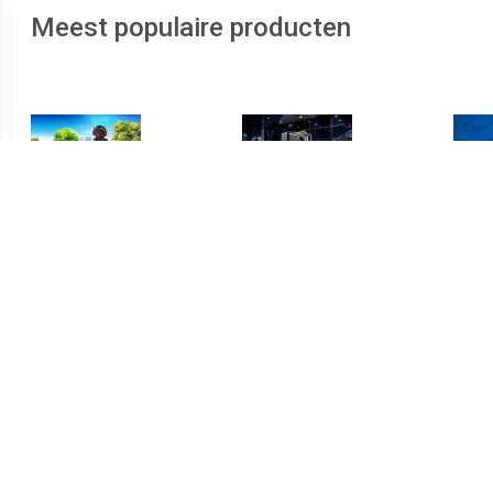
Meest populaire producten
€ 5.99
€ 11.95
Politieagent met
Starterpack kluiskraker
B
speurhond