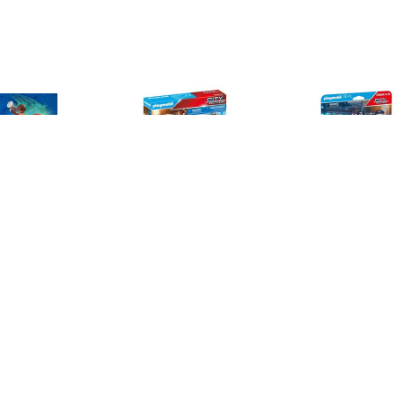
€ 5.00
€ 8.49
€ 11.
admeester quad
70573 Politiefiets:
City Action - 
Achtervolging Van De
politie 7
Zakkenroller