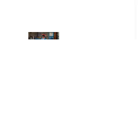
99
€ 3.00
Figurenset
Monteur
0669