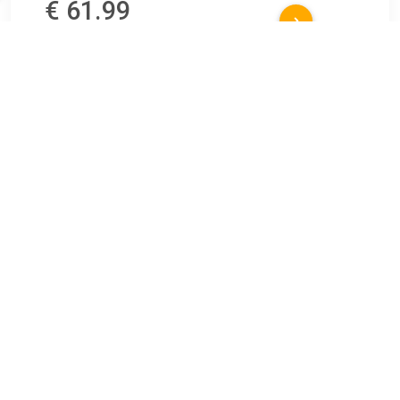
€ 61.99
Verzenden: € 0.00
Voorradig.
TERUG
Algemeen
Koopadvies, FAQ over?
Privacy Policy
Cookies
Disclaimer