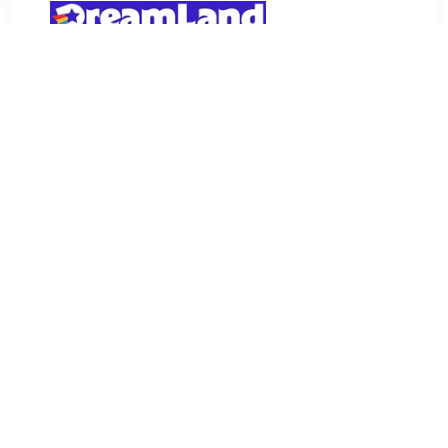
€ 10.99
Verzenden: € 0.00
Voorradig.
Waterpret geïnspireerd door Teigetje van Disney: Met deze
leuke speelset voor in bad wordt de fijne motoriek
spelenderwijs getraind. Spelen in het water bevordert ook
de oog-handcoördinatie van peuters.
TERUG