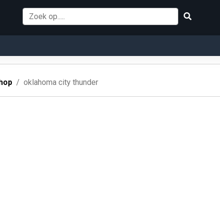
hop
oklahoma city thunder