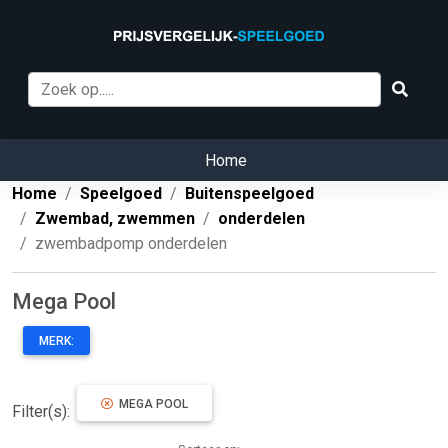
Home
Home
Speelgoed
Buitenspeelgoed
Zwembad, zwemmen
onderdelen
zwembadpomp onderdelen
Mega Pool
MERK:
MEGA POOL
Filter(s):