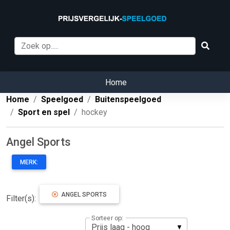
Home
Home
Speelgoed
Buitenspeelgoed
Sport en spel
hockey
Angel Sports
MERK:
ANGEL SPORTS
Filter(s):
Sorteer op: