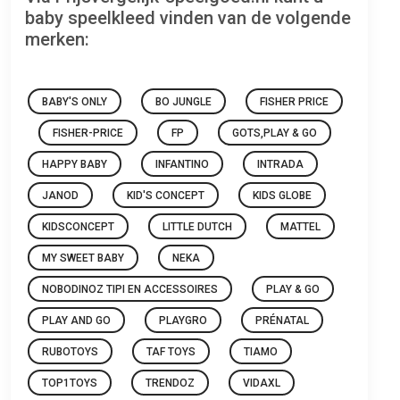
baby speelkleed vinden van de volgende
merken:
BABY'S ONLY
BO JUNGLE
FISHER PRICE
FISHER-PRICE
FP
GOTS,PLAY & GO
HAPPY BABY
INFANTINO
INTRADA
JANOD
KID'S CONCEPT
KIDS GLOBE
KIDSCONCEPT
LITTLE DUTCH
MATTEL
MY SWEET BABY
NEKA
NOBODINOZ TIPI EN ACCESSOIRES
PLAY & GO
PLAY AND GO
PLAYGRO
PRÉNATAL
RUBOTOYS
TAF TOYS
TIAMO
TOP1TOYS
TRENDOZ
VIDAXL