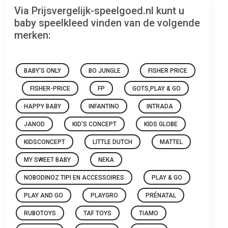
Via Prijsvergelijk-speelgoed.nl kunt u
baby speelkleed vinden van de volgende
merken:
BABY'S ONLY
BO JUNGLE
FISHER PRICE
FISHER-PRICE
FP
GOTS,PLAY & GO
HAPPY BABY
INFANTINO
INTRADA
JANOD
KID'S CONCEPT
KIDS GLOBE
KIDSCONCEPT
LITTLE DUTCH
MATTEL
MY SWEET BABY
NEKA
NOBODINOZ TIPI EN ACCESSOIRES
PLAY & GO
PLAY AND GO
PLAYGRO
PRÉNATAL
RUBOTOYS
TAF TOYS
TIAMO